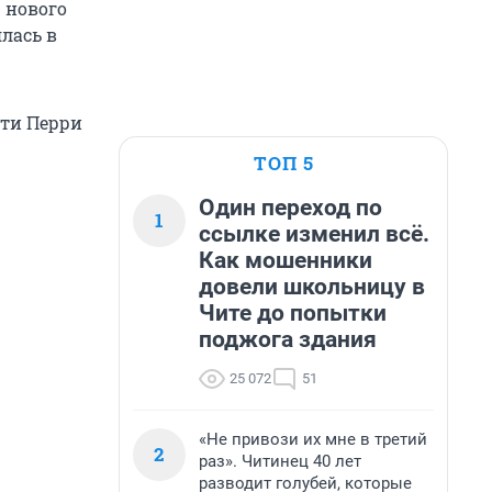
 нового
лась в
эти Перри
ТОП 5
Один переход по
1
ссылке изменил всё.
Как мошенники
довели школьницу в
Чите до попытки
поджога здания
25 072
51
«Не привози их мне в третий
2
раз». Читинец 40 лет
разводит голубей, которые