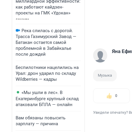
миллиардной эффективности:
как работают кайдзен-
проекты на ГМК «Удокан»
Река слилась с дорогой.
Трасса Газимурский Завод —
Батакан остается самой
проблемной в Забайкалье
Яна Еф
после дождей
Беспилотники нацелились на
Урал: дрон ударил по складу
Музыка
Wildberries — кадры
«Мы ушли в лес». В
0
Екатеринбурге крупный склад
атаковали БПЛА — онлайн
Увидели опечатку? В
Вам обязаны повысить
зарплату — причина