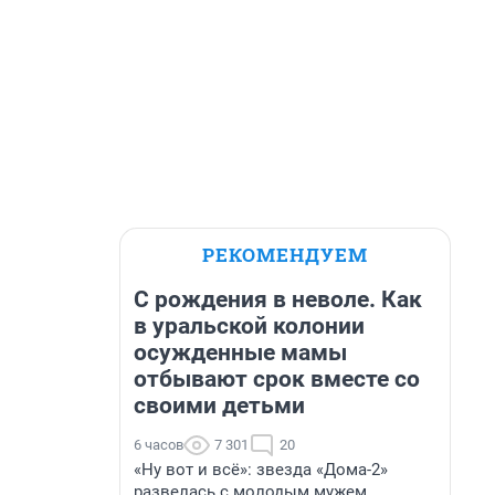
РЕКОМЕНДУЕМ
С рождения в неволе. Как
в уральской колонии
осужденные мамы
отбывают срок вместе со
своими детьми
6 часов
7 301
20
«Ну вот и всё»: звезда «Дома-2»
развелась с молодым мужем