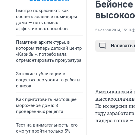
Бейонсе
Быстро покраснеют: как
высокоо
соспеть зеленые помидоры
дома — пять самых
эффективных способов
5 ноября 2014, 15:13
Памятник архитектуры, в
Написать
котором теперь детский центр
«Карибы», потребовала
отремонтировать прокуратура
За какие публикации в
соцсетях вас уволят с работы:
список
Американский ж
высокооплачива
Как приготовить настоящее
мороженое дома: 3
По их версии л
проверенных рецепта
году заработал
лидера гонки –
Тест на внимательность: его
смогут пройти только 5%