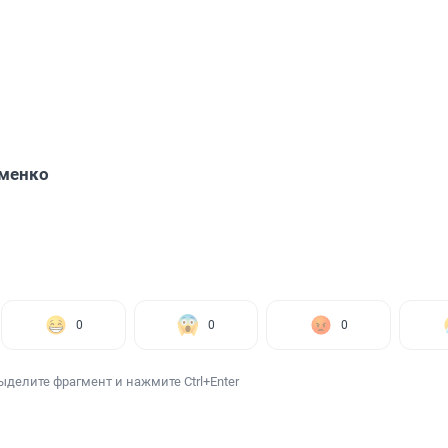
именко
0
0
0
ыделите фрагмент и нажмите Ctrl+Enter