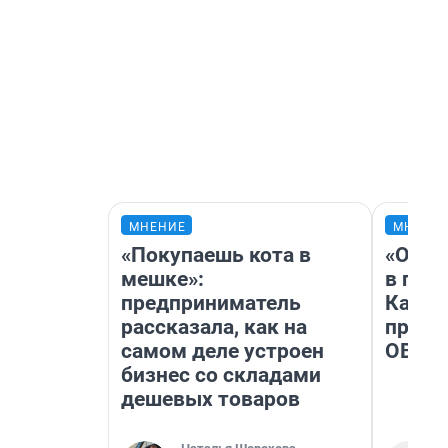
МНЕНИЕ
МНЕНИ
«Покупаешь кота в
«Огра
мешке»:
в гол
предприниматель
Как в
рассказала, как на
профе
самом деле устроен
ОВЗ
бизнес со складами
дешевых товаров