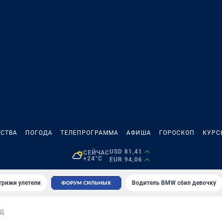
СТВА
ПОГОДА
ТЕЛЕПРОГРАММА
АФИША
ГОРОСКОП
КУРС
USD 81,41
СЕЙЧАС
+24°C
EUR 94,06
трижи улетели
Водитель BMW сбил девочку
Д