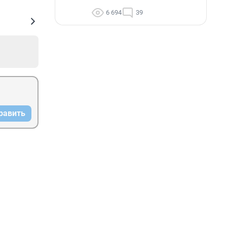
6 694
39
равить