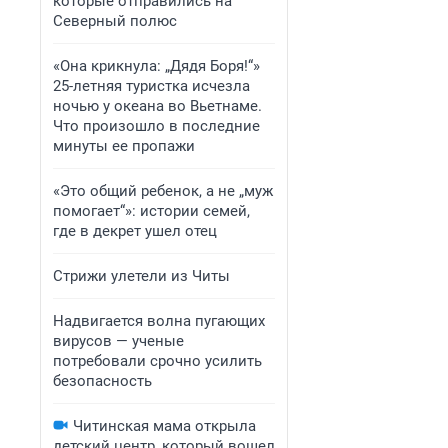
которые отправились на
Северный полюс
«Она крикнула: „Дядя Боря!“»
25-летняя туристка исчезла
ночью у океана во Вьетнаме.
Что произошло в последние
минуты ее пропажи
«Это общий ребенок, а не „муж
помогает“»: истории семей,
где в декрет ушел отец
Стрижи улетели из Читы
Надвигается волна пугающих
вирусов — ученые
потребовали срочно усилить
безопасность
Читинская мама открыла
детский центр, который вошел