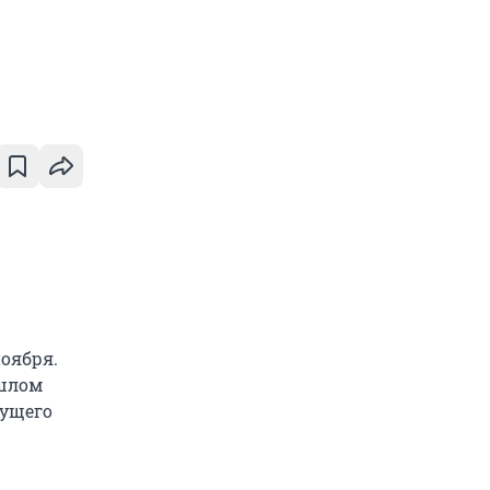
оября.
ошлом
дущего