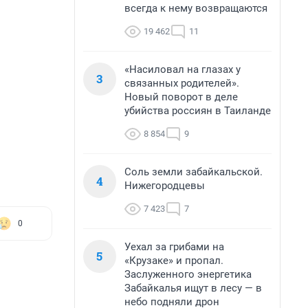
всегда к нему возвращаются
19 462
11
«Насиловал на глазах у
3
связанных родителей».
Новый поворот в деле
убийства россиян в Таиланде
8 854
9
Соль земли забайкальской.
4
Нижегородцевы
7 423
7
0
Уехал за грибами на
5
«Крузаке» и пропал.
Заслуженного энергетика
Забайкалья ищут в лесу — в
небо подняли дрон