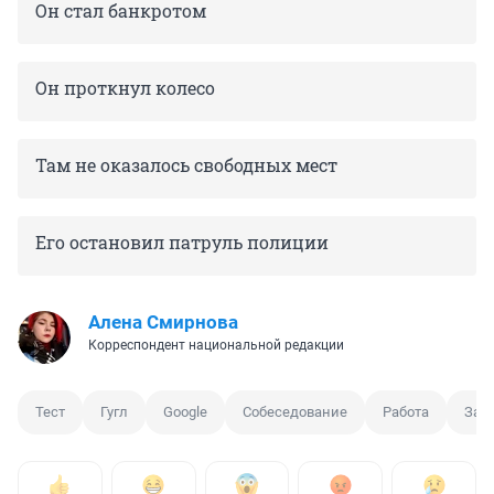
Он стал банкротом
Он проткнул колесо
Там не оказалось свободных мест
Его остановил патруль полиции
Алена Смирнова
Корреспондент национальной редакции
Тест
Гугл
Google
Собеседование
Работа
Зад