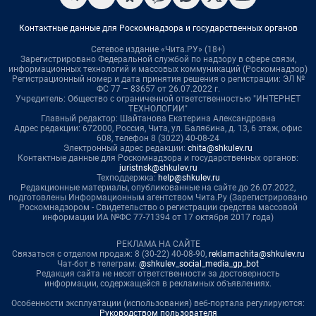
Контактные данные для Роскомнадзора и государственных органов
Сетевое издание «Чита.РУ» (18+)
Зарегистрировано Федеральной службой по надзору в сфере связи,
информационных технологий и массовых коммуникаций (Роскомнадзор)
Регистрационный номер и дата принятия решения о регистрации: ЭЛ №
ФС 77 – 83657 от 26.07.2022 г.
Учредитель: Общество с ограниченной ответственностью "ИНТЕРНЕТ
ТЕХНОЛОГИИ"
Главный редактор: Шайтанова Екатерина Александровна
Адрес редакции: 672000, Россия, Чита, ул. Балябина, д. 13, 6 этаж, офис
608, телефон 8 (3022) 40-08-24
Электронный адрес редакции:
chita@shkulev.ru
Контактные данные для Роскомнадзора и государственных органов:
juristnsk@shkulev.ru
Техподдержка:
help@shkulev.ru
Редакционные материалы, опубликованные на сайте до 26.07.2022,
подготовлены Информационным агентством Чита.Ру (Зарегистрировано
Роскомнадзором - Свидетельство о регистрации средства массовой
информации ИА №ФС 77-71394 от 17 октября 2017 года)
РЕКЛАМА НА САЙТЕ
Связаться с отделом продаж: 8 (30-22) 40-08-90,
reklamachita@shkulev.ru
Чат-бот в телеграм:
@shkulev_social_media_gp_bot
Редакция сайта не несет ответственности за достоверность
информации, содержащейся в рекламных объявлениях.
Особенности эксплуатации (использования) веб-портала регулируются:
Руководством пользователя