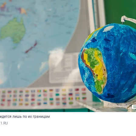
идется лишь по их границам
E1.RU