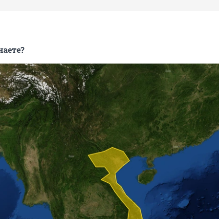
наете?