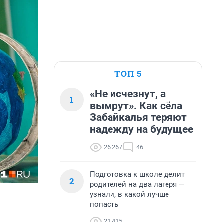
ТОП 5
«Не исчезнут, а
1
вымрут». Как сёла
Забайкалья теряют
надежду на будущее
26 267
46
Подготовка к школе делит
2
родителей на два лагеря —
узнали, в какой лучше
попасть
21 415