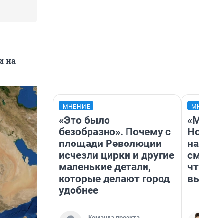
и на
МНЕНИЕ
МНЕНИ
«Это было
«Мы в
безобразно». Почему с
Нолан
площади Революции
настр
исчезли цирки и другие
смотр
маленькие детали,
чтобы
которые делают город
выгля
удобнее
Команда проекта