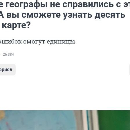
 географы не справились с э
 А вы сможете узнать десять
 карте?
 ошибок смогут единицы
26 384
ариев