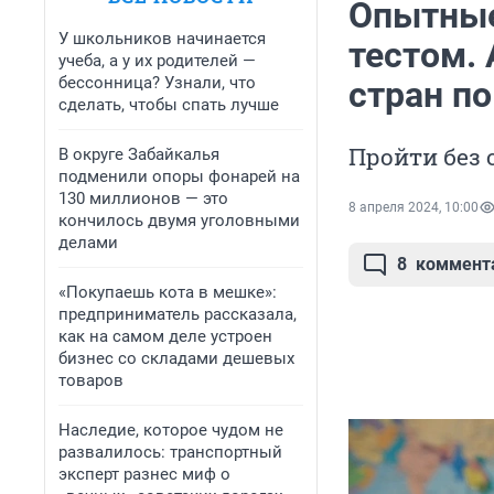
Опытные
У школьников начинается
тестом.
учеба, а у их родителей —
бессонница? Узнали, что
стран по
сделать, чтобы спать лучше
Пройти без
В округе Забайкалья
подменили опоры фонарей на
130 миллионов — это
8 апреля 2024, 10:00
кончилось двумя уголовными
делами
8
коммент
«Покупаешь кота в мешке»:
предприниматель рассказала,
как на самом деле устроен
бизнес со складами дешевых
товаров
Наследие, которое чудом не
развалилось: транспортный
эксперт разнес миф о