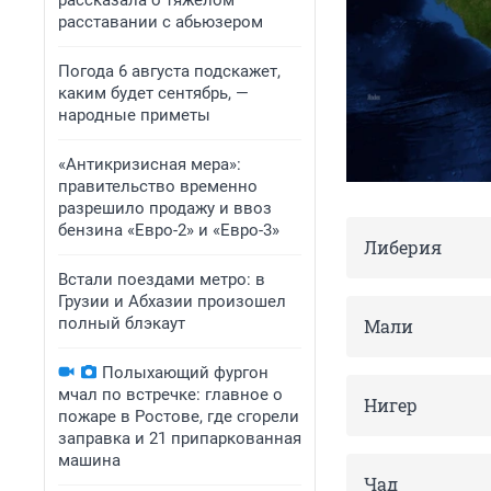
рассказала о тяжелом
расставании с абьюзером
Погода 6 августа подскажет,
каким будет сентябрь, —
народные приметы
«Антикризисная мера»:
правительство временно
разрешило продажу и ввоз
бензина «Евро-2» и «Евро-3»
Либерия
Встали поездами метро: в
Грузии и Абхазии произошел
полный блэкаут
Мали
Полыхающий фургон
мчал по встречке: главное о
Нигер
пожаре в Ростове, где сгорели
заправка и 21 припаркованная
машина
Чад