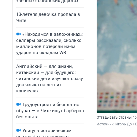
«вечных» советских дорогах
13-летняя девочка пропала в
Чите
«Находимся в заложниках»:
селлеры рассказали, сколько
миллионов потеряли из-за
ударов по складам WB
Английский — для жизни,
китайский — для будущего:
читинские дети изучают сразу
два языка на летних
каникулах
Трудоустроят и бесплатно
обучат — в Чите ищут барберов
без опыта
Отгадывать страны пр
Источник: 
Игорь До / 
Улицу в историческом
центре Читы планируют