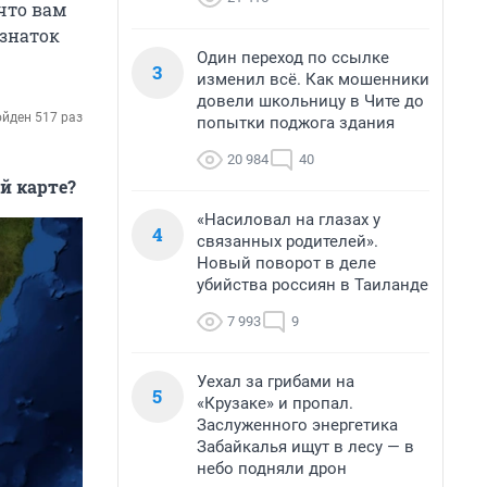
 что вам
 знаток
Один переход по ссылке
3
изменил всё. Как мошенники
довели школьницу в Чите до
йден 517 раз
попытки поджога здания
20 984
40
й карте?
«Насиловал на глазах у
4
связанных родителей».
Новый поворот в деле
убийства россиян в Таиланде
7 993
9
Уехал за грибами на
5
«Крузаке» и пропал.
Заслуженного энергетика
Забайкалья ищут в лесу — в
небо подняли дрон