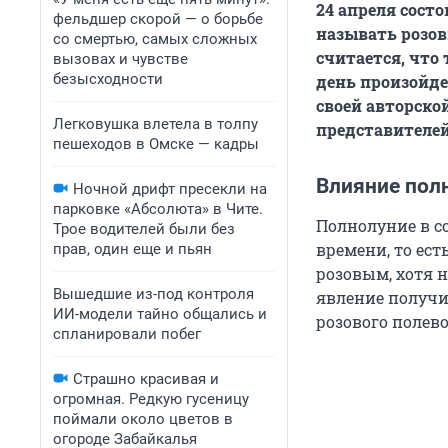
24 апреля сост
фельдшер скорой — о борьбе
называть розов
со смертью, самых сложных
считается, что 
вызовах и чувстве
безысходности
день произойде
своей авторско
Легковушка влетела в толпу
представителей
пешеходов в Омске — кадры
Влияние пол
Ночной дрифт пресекли на
парковке «Абсолюта» в Чите.
Полнолуние в с
Трое водителей были без
времени, то ест
прав, один еще и пьян
розовым, хотя н
Вышедшие из-под контроля
явление получи
ИИ-модели тайно общались и
розового полево
спланировали побег
Страшно красивая и
огромная. Редкую гусеницу
поймали около цветов в
огороде Забайкалья