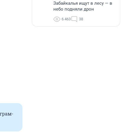
Забайкалья ищут в лесу — в
небо подняли дрон
6 463
38
еграм-