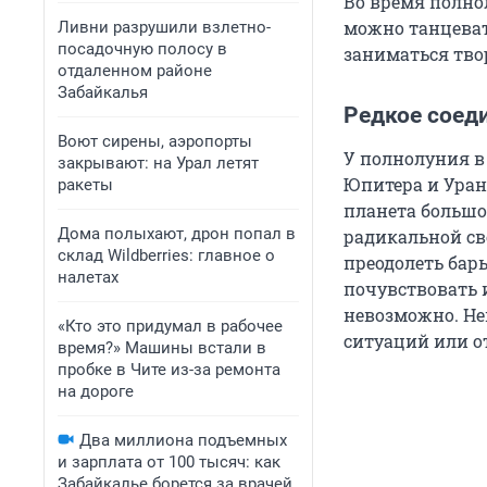
Во время полно
можно танцевать
Ливни разрушили взлетно-
посадочную полосу в
заниматься твор
отдаленном районе
Забайкалья
Редкое соед
Воют сирены, аэропорты
У полнолуния в
закрывают: на Урал летят
Юпитера и Урана
ракеты
планета большог
Дома полыхают, дрон попал в
радикальной св
склад Wildberries: главное о
преодолеть бар
налетах
почувствовать 
невозможно. Не
«Кто это придумал в рабочее
ситуаций или 
время?» Машины встали в
пробке в Чите из-за ремонта
на дороге
Два миллиона подъемных
и зарплата от 100 тысяч: как
Забайкалье борется за врачей