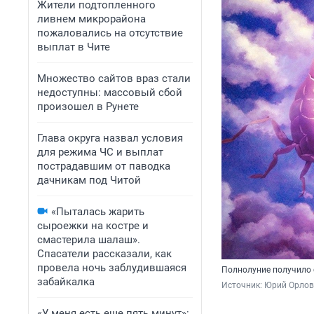
Жители подтопленного
ливнем микрорайона
пожаловались на отсутствие
выплат в Чите
Множество сайтов враз стали
недоступны: массовый сбой
произошел в Рунете
Глава округа назвал условия
для режима ЧС и выплат
пострадавшим от паводка
дачникам под Читой
«Пыталась жарить
сыроежки на костре и
смастерила шалаш».
Спасатели рассказали, как
провела ночь заблудившаяся
Полнолуние получило с
забайкалка
Источник: 
Юрий Орлов 
«У меня есть еще пять минут»: