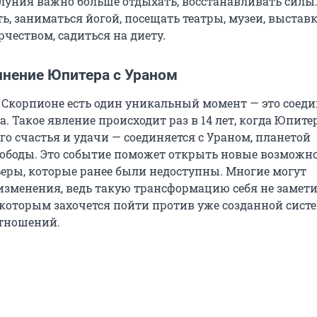
луния важно больше отдыхать, восстанавливать силы
, заниматься йогой, посещать театры, музеи, выставк
чеством, садиться на диету.
инение Юпитера с Ураном
 Скорпионе есть один уникальный момент — это соед
. Такое явление происходит раз в 14 лет, когда Юпите
о счастья и удачи — соединяется с Ураном, планетой
ободы. Это событие поможет открыть новые возможно
ьеры, которые ранее были недоступны. Многие могут
изменения, ведь такую трансформацию себя не замет
которым захочется пойти против уже созданной сист
отношений.