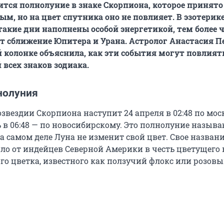
оится полнолуние в знаке Скорпиона, которое принято
ым, но на цвет спутника оно не повлияет. В эзотерик
такие дни наполнены особой энергетикой, тем более ч
т сближение Юпитера и Урана. Астролог Анастасия 
й колонке объяснила, как эти события могут повлият
 всех знаков зодиака.
нолуния
озвездии Скорпиона наступит 24 апреля в 02:48 по мо
ь в 06:48 — по новосибирскому. Это полнолуние назыв
а самом деле Луна не изменит свой цвет. Свое назван
ло от индейцев Северной Америки в честь цветущего 
го цветка, известного как ползучий флокс или розовы