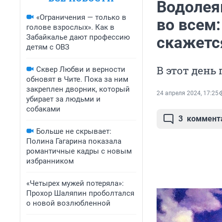
Водолея
«Ограничения — только в
во всем:
голове взрослых». Как в
Забайкалье дают профессию
скажетс
детям с ОВЗ
В этот день
Сквер Любви и верности
обновят в Чите. Пока за ним
закреплен дворник, который
24 апреля 2024, 17:25
убирает за людьми и
собаками
3
коммент
Больше не скрывает:
Полина Гагарина показала
романтичные кадры с новым
избранником
«Четырех мужей потеряла»:
Прохор Шаляпин проболтался
о новой возлюбленной