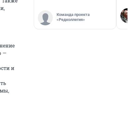
. Также
и,
Команда проекта
«Редколлегия»
инение
р —
сти и
ить
емы,