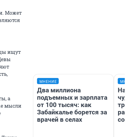
и. Может
являются
ецы ищут
Девы
ляют
ть,
МНЕНИЕ
МНЕНИ
Два миллиона
Насле
подъемных и зарплата
чудом
ы, а
от 100 тысяч: как
транс
ые мысли
Забайкалье борется за
разне
е
врачей в селах
совет