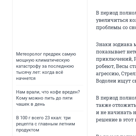
В период полно
увеличиться ко
проблемы со сн
Знаки зодиака 
показывает нет
Метеоролог предрек самую
приключений, 
мощную климатическую
робеют, Весы с
катастрофу за последнюю
тысячу лет: когда всё
агрессию, Стре
начнется
Водолеи ищут с
Нам врали, что кофе вреден?
В период полно
Кому можно пить до пяти
чашек в день
также отложить
и не начинать 
В 100 г всего 23 ккал: три
решение в этот 
рецепта с главным летним
продуктом