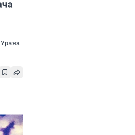
ача
 Урана