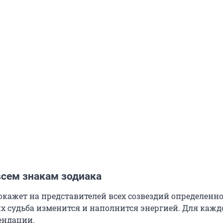
всем знакам зодиака
окажет на представителей всех созвездий определенн
х судьба изменится и наполнится энергией. Для каждо
ендации.