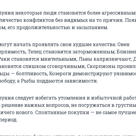
луния некоторые люди становятся более агрессивным
личество конфликтов без видимых на то причин. По
ом, его продолжительностью и засыпанием.
могут начать проявлять свои худшие качества: Овен
ерпимость, Телец становится заторможенным, Близн
Раки становятся мнительными, Львы капризничают, 
тановятся слишком сговорчивыми, Скорпионы прояв
льцы — болтливость, Козероги демонстрируют уязвимос
вободу, а Рыбы поддаются зависимости.
луния следует избегать утомления и избыточной работ
 решение важных вопросов, не погружаться в грустн
ничего нового. Спонтанные покупки — не самое лучше
период.