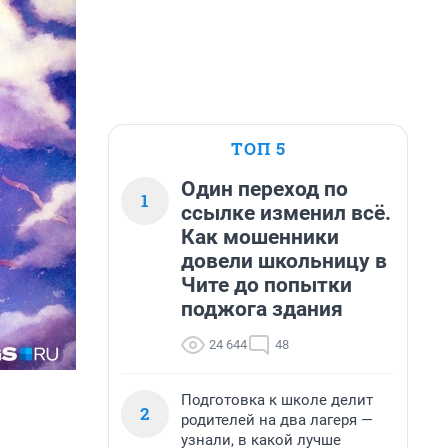
ТОП 5
Один переход по
1
ссылке изменил всё.
Как мошенники
довели школьницу в
Чите до попытки
поджога здания
24 644
48
Подготовка к школе делит
2
родителей на два лагеря —
узнали, в какой лучше