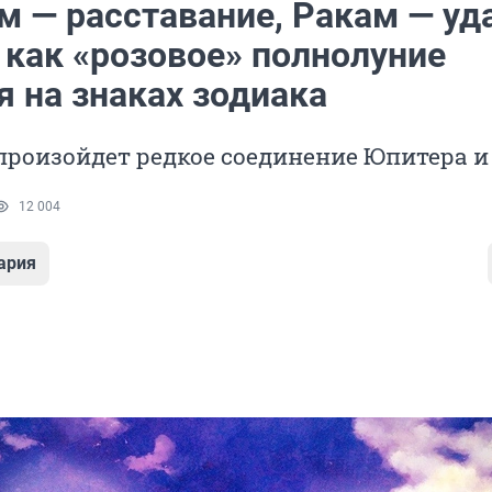
м — расставание, Ракам — уд
 как «розовое» полнолуние
я на знаках зодиака
 произойдет редкое соединение Юпитера и
12 004
ария