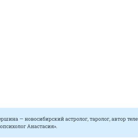
ршина — новосибирский астролог, таролог, автор тел
опсихолог Анастасия».