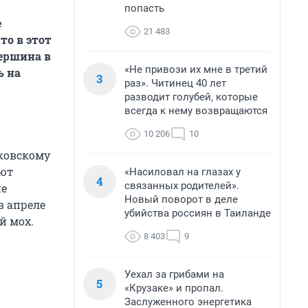
попасть
е
21 483
то в этот
Першина в
«Не привози их мне в третий
ь на
3
раз». Читинец 40 лет
разводит голубей, которые
всегда к нему возвращаются
10 206
10
сковскому
ают
«Насиловал на глазах у
4
связанных родителей».
ие
Новый поворот в деле
в апреле
убийства россиян в Таиланде
й мох.
8 403
9
Уехал за грибами на
5
«Крузаке» и пропал.
Заслуженного энергетика