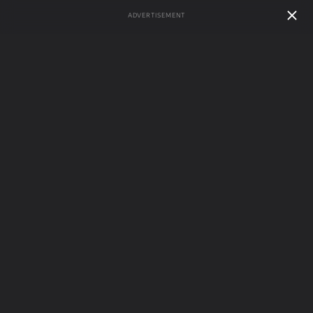
ВСЕ НОВОСТИ
НЕДВИЖИМОСТЬ
ПРОМОКОДЫ
ЗНАКОМСТВА
ADVERTISEMENT
Отправились на Северный полюс
Стрижи 