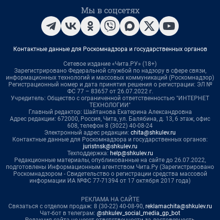
Мы в соцсетях
Контактные данные для Роскомнадзора и государственных органов
Сетевое издание «Чита.РУ» (18+)
Зарегистрировано Федеральной службой по надзору в сфере связи,
информационных технологий и массовых коммуникаций (Роскомнадзор)
Регистрационный номер и дата принятия решения о регистрации: ЭЛ №
ФС 77 – 83657 от 26.07.2022 г.
Учредитель: Общество с ограниченной ответственностью "ИНТЕРНЕТ
ТЕХНОЛОГИИ"
Главный редактор: Шайтанова Екатерина Александровна
Адрес редакции: 672000, Россия, Чита, ул. Балябина, д. 13, 6 этаж, офис
608, телефон 8 (3022) 40-08-24
Электронный адрес редакции:
chita@shkulev.ru
Контактные данные для Роскомнадзора и государственных органов:
juristnsk@shkulev.ru
Техподдержка:
help@shkulev.ru
Редакционные материалы, опубликованные на сайте до 26.07.2022,
подготовлены Информационным агентством Чита.Ру (Зарегистрировано
Роскомнадзором - Свидетельство о регистрации средства массовой
информации ИА №ФС 77-71394 от 17 октября 2017 года)
РЕКЛАМА НА САЙТЕ
Связаться с отделом продаж: 8 (30-22) 40-08-90,
reklamachita@shkulev.ru
Чат-бот в телеграм:
@shkulev_social_media_gp_bot
Редакция сайта не несет ответственности за достоверность