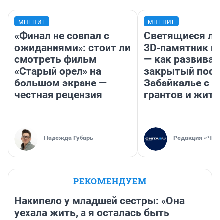
МНЕНИЕ
МНЕНИЕ
«Финал не совпал с
Светящиеся ла
ожиданиями»: стоит ли
3D‑памятник и
смотреть фильм
— как развивае
«Старый орел» на
закрытый посе
большом экране —
Забайкалье с 
честная рецензия
грантов и жите
Надежда Губарь
Редакция «Чит
РЕКОМЕНДУЕМ
Накипело у младшей сестры: «Она
уехала жить, а я осталась быть