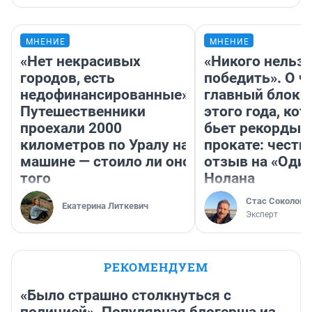
МНЕНИЕ
МНЕНИЕ
«Нет некрасивых
«Никого нельз
городов, есть
победить». О ч
недофинансированные».
главный блокб
Путешественники
этого года, ко
проехали 2000
бьет рекорды 
километров по Уралу на
прокате: честн
машине — стоило ли оно
отзыв на «Оди
того
Нолана
Стас Соколов
Екатерина Литкевич
Эксперт
РЕКОМЕНДУЕМ
«Было страшно столкнуться с
полицией». Популярная блогерша из