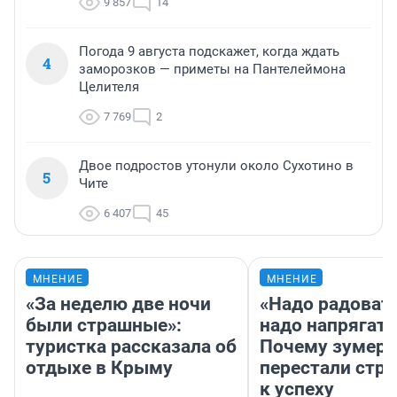
9 857
14
Погода 9 августа подскажет, когда ждать
4
заморозков — приметы на Пантелеймона
Целителя
7 769
2
Двое подростов утонули около Сухотино в
5
Чите
6 407
45
МНЕНИЕ
МНЕНИЕ
«За неделю две ночи
«Надо радовать
были страшные»:
надо напрягать
туристка рассказала об
Почему зумер
отдыхе в Крыму
перестали стр
к успеху