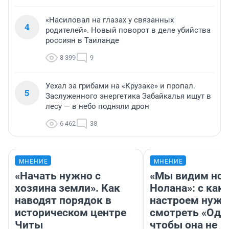
«Насиловал на глазах у связанных
4
родителей». Новый поворот в деле убийства
россиян в Таиланде
8 399
9
Уехал за грибами на «Крузаке» и пропал.
5
Заслуженного энергетика Забайкалья ищут в
лесу — в небо подняли дрон
6 462
38
МНЕНИЕ
МНЕНИЕ
«Начать нужно с
«Мы видим нов
хозяина земли». Как
Нолана»: с как
наводят порядок в
настроем нужн
историческом центре
смотреть «Оди
Читы
чтобы она не