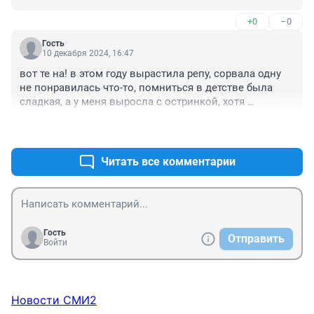
+0
–0
Гость
10 декабря 2024, 16:47
вот те на! в этом году вырастила репу, сорвала одну 
не понравилась что-то, помниться в детстве была 
сладкая, а у меня выросла с остринкой, хотя 
производитель семян писала что сладка, ну да 
+3
–0
ладно...не об этом.Так я всю грядку вырвала и 
выбросила, а могла бы озолотиться!!!! )))))))
Читать все комментарии
Гость
Отправить
Войти
Новости СМИ2