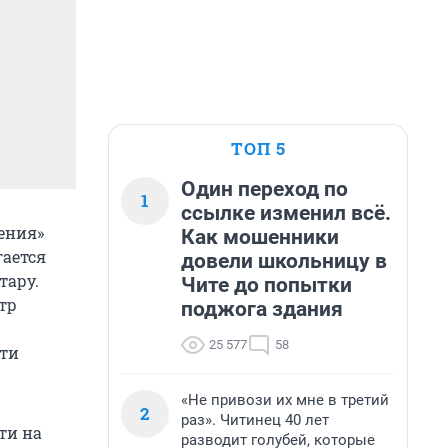
ТОП 5
Один переход по
1
ссылке изменил всё.
ения»
Как мошенники
ается
довели школьницу в
тару.
Чите до попытки
тр
поджога здания
25 577
58
сти
«Не привози их мне в третий
2
раз». Читинец 40 лет
ти на
разводит голубей, которые