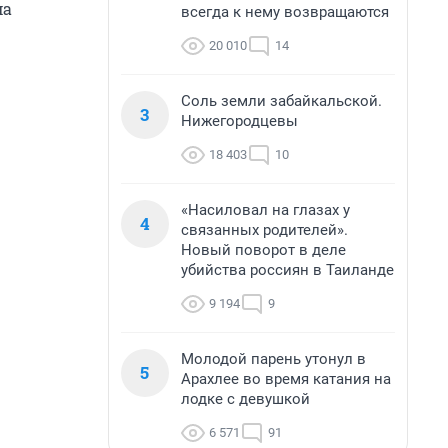
ма
всегда к нему возвращаются
20 010
14
Соль земли забайкальской.
3
Нижегородцевы
18 403
10
«Насиловал на глазах у
4
связанных родителей».
Новый поворот в деле
убийства россиян в Таиланде
9 194
9
Молодой парень утонул в
5
Арахлее во время катания на
лодке с девушкой
6 571
91