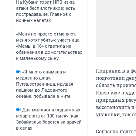
На Кубани горит НПЗ из-за
атаки беспилотников: есть
пострадавшие. Главное о
ночных налетах
«Меня не просто отменяют,
меня хотят убить»: участница
«Мамы в 16» ответила на
обвинения в домогательствах
к маленькому сыну
Поправки в в ф
«Я много снимала и
подготовил деп
медленно шла».
Путешественница, идущая
обязать произв
пешком до Ледовитого
Идею уже подде
океана, побывала в Чите
природных ресур
восстановить и
Два миллиона подъемных
упаковки, как э
и зарплата от 100 тысяч: как
Забайкалье борется за врачей
в селах
Согласно подго