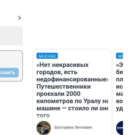
МНЕНИЕ
МНЕНИ
«Нет некрасивых
«Это 
городов, есть
безоб
равить
недофинансированные».
площа
Путешественники
исчез
проехали 2000
мален
километров по Уралу на
котор
машине — стоило ли оно
удобн
того
Екатерина Литкевич