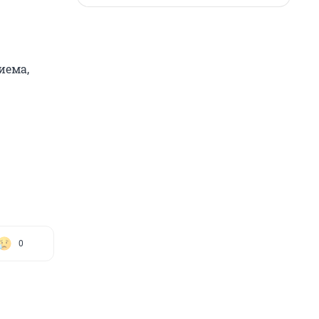
иема,
0