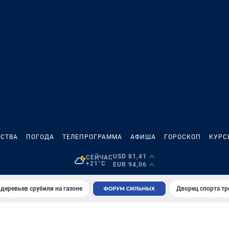
СТВА
ПОГОДА
ТЕЛЕПРОГРАММА
АФИША
ГОРОСКОП
КУРС
USD 81,41
СЕЙЧАС
+21°C
EUR 94,06
 деревьев срубили на газоне
Дворец спорта т