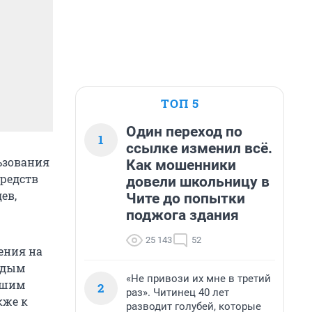
ТОП 5
Один переход по
1
ссылке изменил всё.
ьзования
Как мошенники
средств
довели школьницу в
ев,
Чите до попытки
поджога здания
25 143
52
ения на
рдым
«Не привози их мне в третий
йшим
2
раз». Читинец 40 лет
кже к
разводит голубей, которые