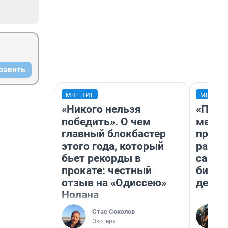
равить
МНЕНИЕ
МНЕНИ
«Никого нельзя
«Поку
победить». О чем
мешке
главный блокбастер
предп
этого года, который
расска
бьет рекорды в
самом
прокате: честный
бизне
отзыв на «Одиссею»
дешев
Нолана
Стас Соколов
Эксперт