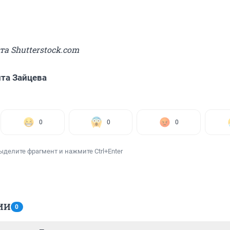
та Shutterstock.com
та Зайцева
0
0
0
ыделите фрагмент и нажмите Ctrl+Enter
ИИ
0