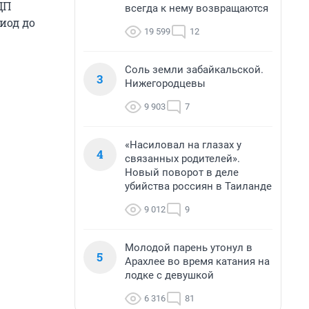
ЦП
всегда к нему возвращаются
иод до
19 599
12
Соль земли забайкальской.
3
Нижегородцевы
9 903
7
«Насиловал на глазах у
4
связанных родителей».
Новый поворот в деле
убийства россиян в Таиланде
9 012
9
Молодой парень утонул в
5
Арахлее во время катания на
лодке с девушкой
6 316
81