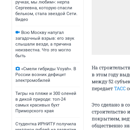
ручках, мы любим»: нерпа
Сергеевна, которую спасли
бельком, стала звездой Сети.
Видео
Всю Москву напугал
загадочный взрыв: его звук
слышали везде, а причина
неизвестна. Что это могло
быть
На строительст
«Смели гибриды Voyah». В
в этом году выд
России возник дефицит
электромобилей
между 52 субъе
передает
ТАСС
с
Тигры на пляже и 300 оленей
в дикой природе: топ-24
Это сделано в 
самых красивых бухт
Приморского края
строительство 
покрытием, вед
Студентка ИРНИТУ получила
общественно зн
миллион рублей на развитие