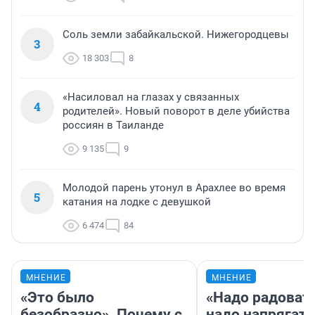
Соль земли забайкальской. Нижегородцевы
3
18 303
8
«Насиловал на глазах у связанных
4
родителей». Новый поворот в деле убийства
россиян в Таиланде
9 135
9
Молодой парень утонул в Арахлее во время
5
катания на лодке с девушкой
6 474
84
МНЕНИЕ
МНЕНИЕ
«Это было
«Надо радовать
безобразно». Почему с
надо напрягать