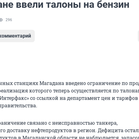
ане ввели талоны на бензин
296
 комментарий
чных станциях Магадана введено ограничение по пр
реализация которого теперь осуществляется по талона
«Интерфакс» со ссылкой на департамент цен и тарифов
правительства.
раничение связано с неисправностью танкера,
о доставку нефтепродуктов в регион. Дефицита оста
дуктов в Магаданской области не наблюдается, запасо