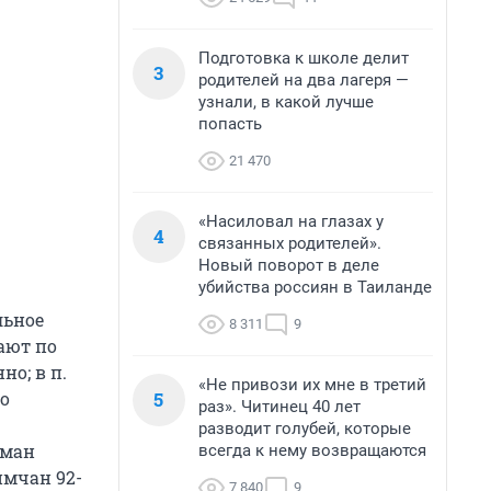
Подготовка к школе делит
3
родителей на два лагеря —
узнали, в какой лучше
попасть
21 470
«Насиловал на глазах у
4
связанных родителей».
Новый поворот в деле
убийства россиян в Таиланде
льное
8 311
9
тают по
но; в п.
«Не привози их мне в третий
5
го
раз». Читинец 40 лет
разводит голубей, которые
уман
всегда к нему возвращаются
еймчан 92-
7 840
9