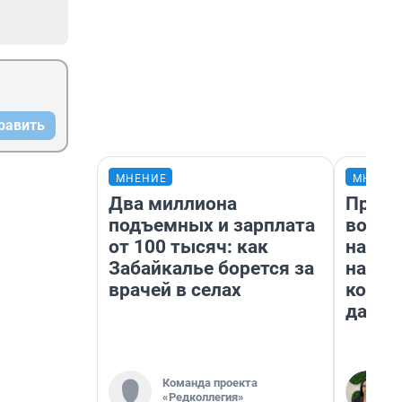
равить
МНЕНИЕ
МНЕНИ
Два миллиона
Прода
подъемных и зарплата
возьм
от 100 тысяч: как
нам г
Забайкалье борется за
налог
врачей в селах
косне
даже 
Команда проекта
«Редколлегия»