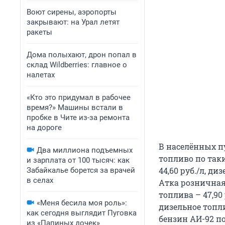
Воют сирены, аэропорты
закрывают: на Урал летят
ракеты
Дома полыхают, дрон попал в
склад Wildberries: главное о
налетах
«Кто это придумал в рабочее
время?» Машины встали в
пробке в Чите из-за ремонта
на дороге
В населённых п
Два миллиона подъемных
топливо по таки
и зарплата от 100 тысяч: как
44,60 руб./л, ди
Забайкалье борется за врачей
в селах
Атка розничная 
топлива – 47,90 
«Меня бесила моя роль»:
дизельное топлив
как сегодня выглядит Пуговка
бензин АИ-92 пок
из «Папиных дочек»