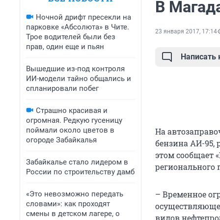
В Магад
Ночной дрифт пресекли на
парковке «Абсолюта» в Чите.
23 января 2017, 17:14
Трое водителей были без
прав, один еще и пьян
Написать
Вышедшие из-под контроля
ИИ-модели тайно общались и
спланировали побег
Страшно красивая и
огромная. Редкую гусеницу
поймали около цветов в
На автозаправо
огороде Забайкалья
бензина АИ-95, 
этом сообщает 
Забайкалье стало лидером в
регионального 
России по строительству дамб
– Временное ог
«Это невозможно передать
словами»: как проходят
осуществляющег
смены в детском лагере, о
видов нефтепро