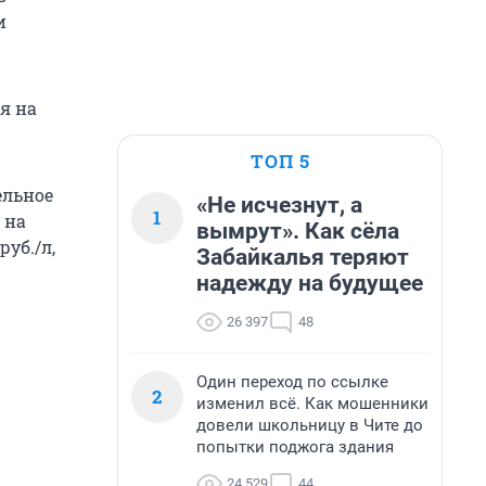
и
я на
ТОП 5
ельное
«Не исчезнут, а
1
 на
вымрут». Как сёла
руб./л,
Забайкалья теряют
надежду на будущее
26 397
48
Один переход по ссылке
2
изменил всё. Как мошенники
довели школьницу в Чите до
попытки поджога здания
24 529
44