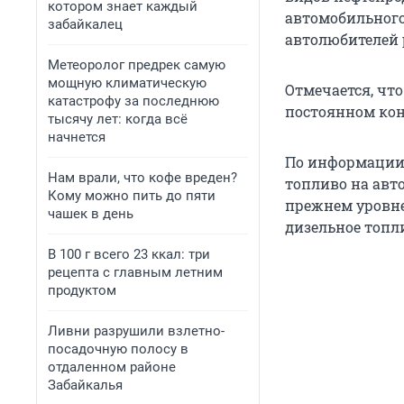
котором знает каждый
автомобильного
забайкалец
автолюбителей 
Метеоролог предрек самую
мощную климатическую
Отмечается, что
катастрофу за последнюю
постоянном кон
тысячу лет: когда всё
начнется
По информации 
Нам врали, что кофе вреден?
топливо на авт
Кому можно пить до пяти
прежнем уровне: 
чашек в день
дизельное топлив
В 100 г всего 23 ккал: три
рецепта с главным летним
продуктом
Ливни разрушили взлетно-
посадочную полосу в
отдаленном районе
Забайкалья