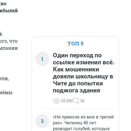
нно
рибылей
k
го, что
ТОП 5
омпании
Один переход по
1
ссылке изменил всё.
Как мошенники
довели школьницу в
ели,
Чите до попытки
поджога здания
риёмы
25 200
52
«Не привози их мне в третий
2
раз». Читинец 40 лет
разводит голубей, которые