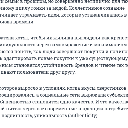
и семьи в прошлом, но совершенно нетипично для тех
ечному циклу гонки за модой. Коллективное сознание
ачинает утрачивать идеи, которые устанавливались в
риода времени.
ватели хотят, чтобы их жилища выглядели как крепос
ивидуальность через самовыражение и максимализм
аются понять, как люди совершают покупки и начин
как адаптировать новые покупки к уже существующему
жным становятся устойчивость брендов и чтение тех т
ивают пользователи друг другу.
которое выросло в условиях, когда вкусы сверстников
роецировались, а социальные сети выражали субъект
й ценностью становится одно качество. И это качеств
ой нитью через все современные тенденции потребите
 подлинность, уникальность (authenticity).