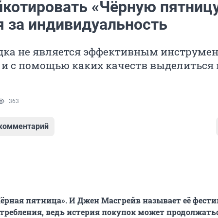
йкотировать «Чёрную пятницу
я за индивидуальность
дка не является эффективным инструме
 и с помощью каких качеств выделиться 
363
 комментарий
ёрная пятница». И Джен Масгрейв называет её фест
требления, ведь истерия покупок может продолжать