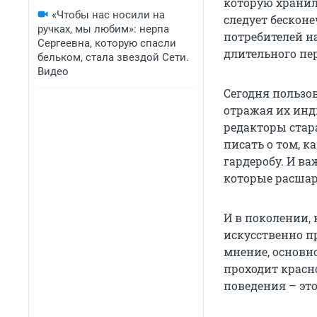
которую хранил
«Чтобы нас носили на
следует бескон
ручках, мы любим»: нерпа
потребителей н
Сергеевна, которую спасли
длительного пе
бельком, стала звездой Сети.
Видео
Сегодня пользо
отражая их инд
редакторы стар
писать о том, 
гардеробу. И ва
которые расшар
И в поколении, 
искусственно п
мнение, основно
проходит красн
поведения – это