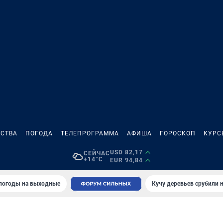
СТВА
ПОГОДА
ТЕЛЕПРОГРАММА
АФИША
ГОРОСКОП
КУРС
USD 82,17
СЕЙЧАС
+14°C
EUR 94,84
 погоды на выходные
Кучу деревьев срубили н