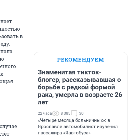
инает
олностью
ьзовать в
еду.
упала
ью
РЕКОМЕНДУЕМ
очного
Знаменитая тикток-
ых
блогер, рассказывавшая о
лющая
борьбе с редкой формой
рака, умерла в возрасте 26
лет
22 часа
8 385
30
«Четыре месяца больничных»: в
 случае
Ярославле автомобилист изувечил
пассажира «Яавтобуса»
стёт