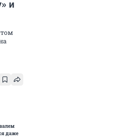
» и
нтом
на
ивалем
ся даже