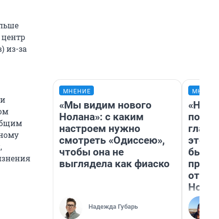
ольше
 центр
) из-за
МНЕНИЕ
МНЕНИ
 и
«Мы видим нового
«Нико
ом
Нолана»: с каким
побед
общим
настроем нужно
главн
нному
смотреть «Одиссею»,
этого
,
чтобы она не
бьет 
язнения
выглядела как фиаско
прока
отзыв
Нолан
Надежда Губарь