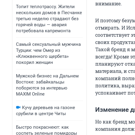
внимание.
Топит теплотрассу. Жители
нескольких домов в Песчанке
третью неделю страдают без
И поэтому безу
горячей воды — авария
отмирать. И Ис
потребовала капремонта
соответствует э
своих продукта
Самый сексуальный мужчина
Такой бренд я м
Турции: чем Омер из
всегда! Кроме э
«Клюквенного щербета»
покорил женщин
планируют отка
материала, и с
Мужской бизнес на Дальнем
компаний полно
Востоке: забайкальцы
политика, выра
поборются за интервью
успокаивает по
MAXIM Online
Кучу деревьев на газоне
Изменение д
срубили в центре Читы
Но как бренд м
Быстро покраснеют: как
компания должн
соспеть зеленые помидоры