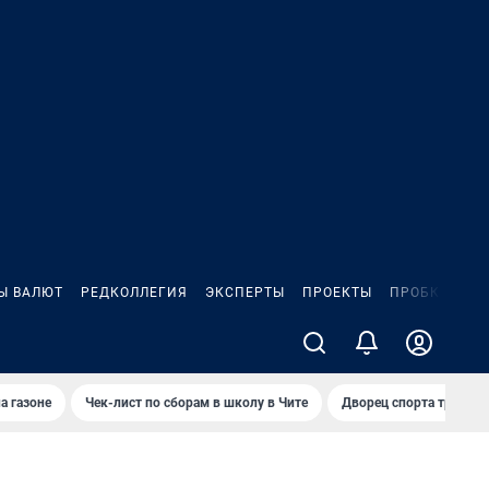
Ы ВАЛЮТ
РЕДКОЛЛЕГИЯ
ЭКСПЕРТЫ
ПРОЕКТЫ
ПРОБКИ
ИГ
а газоне
Чек-лист по сборам в школу в Чите
Дворец спорта требую