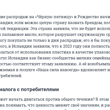
мие распродаж на «Чёрную пятницу» и Рождество нач
ландия, если можно целую страну назвать брендом, п
той тенденции. Эта страна заявила, что не будет испол
х пальмовое масло, которое разрушает окружающую ср
огу покупать не только в дни распродаж, его я бы пок
того, в Исландии заявили, что к 2023 году они полност
заться от использования пластика в качестве упаков
татус Исландии как бизнес-сообщества мелких семейн
стью соответствует этому заявлению. А её всеобъем
жаемая в лозунге «Наша сила навсегда» вдохновляет и
требителей.
иалога с потребителями
ожет начать двигаться против общего течения? В этом
а понимать, что ценность меняет своё значение, и ра