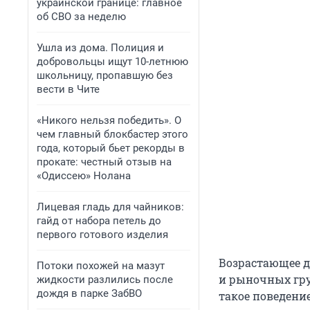
украинской границе: главное
об СВО за неделю
Ушла из дома. Полиция и
добровольцы ищут 10-летнюю
школьницу, пропавшую без
вести в Чите
«Никого нельзя победить». О
чем главный блокбастер этого
года, который бьет рекорды в
прокате: честный отзыв на
«Одиссею» Нолана
Лицевая гладь для чайников:
гайд от набора петель до
первого готового изделия
Возрастающее д
Потоки похожей на мазут
и рыночных гру
жидкости разлились после
дождя в парке ЗабВО
такое поведени