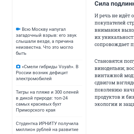
Сила подлин
И речь не идёт 
покупателей ст
Всю Москву напугал
внимания выход
загадочный взрыв: его звук
их уникальност
слышали везде, а причина
сопровождает п
неизвестна. Что это могло
быть
Становятся поп
«Смели гибриды Voyah». В
винодельни; во
России возник дефицит
винтажной моды
электромобилей
сдвигом взгляд
поколению начи
Тигры на пляже и 300 оленей
продуктов и би
в дикой природе: топ-24
экологии и защ
самых красивых бухт
Приморского края
Студентка ИРНИТУ получила
миллион рублей на развитие