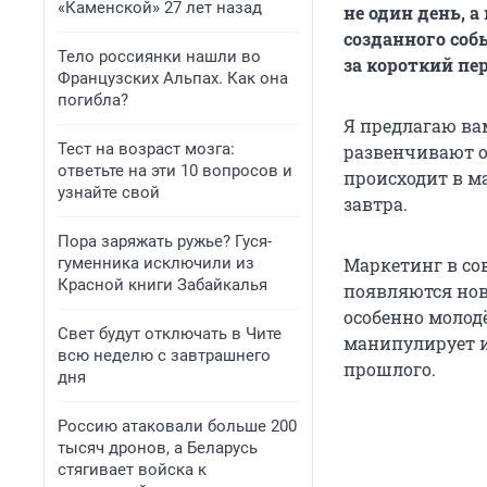
«Каменской» 27 лет назад
не один день, а
созданного соб
Тело россиянки нашли во
за короткий пе
Французских Альпах. Как она
погибла?
Я предлагаю вам
Тест на возраст мозга:
развенчивают о
ответьте на эти 10 вопросов и
происходит в м
узнайте свой
завтра.
Пора заряжать ружье? Гуся-
гуменника исключили из
Маркетинг в со
Красной книги Забайкалья
появляются нов
особенно молод
Свет будут отключать в Чите
манипулирует 
всю неделю с завтрашнего
прошлого.
дня
Россию атаковали больше 200
тысяч дронов, а Беларусь
стягивает войска к