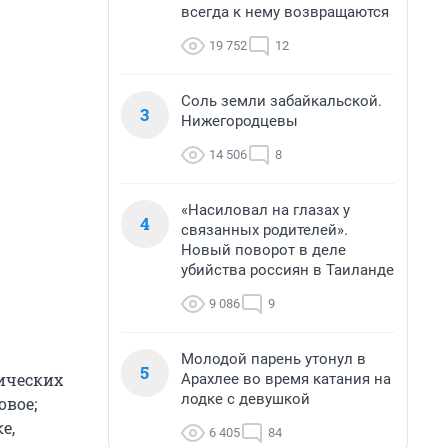
всегда к нему возвращаются
19 752
12
Соль земли забайкальской.
3
Нижегородцевы
14 506
8
«Насиловал на глазах у
4
связанных родителей».
Новый поворот в деле
убийства россиян в Таиланде
9 086
9
Молодой парень утонул в
5
ических
Арахлее во время катания на
лодке с девушкой
овое;
е,
6 405
84