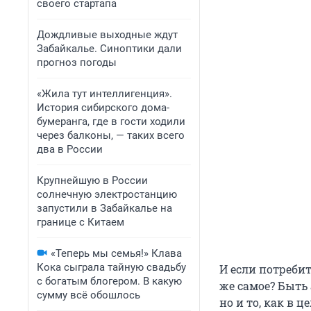
своего стартапа
Дождливые выходные ждут
Забайкалье. Синоптики дали
прогноз погоды
«Жила тут интеллигенция».
История сибирского дома-
бумеранга, где в гости ходили
через балконы, — таких всего
два в России
Крупнейшую в России
солнечную электростанцию
запустили в Забайкалье на
границе с Китаем
«Теперь мы семья!» Клава
Кока сыграла тайную свадьбу
И если потреби
с богатым блогером. В какую
же самое? Быть 
сумму всё обошлось
но и то, как в 