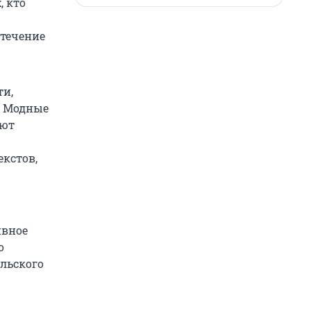
, кто
 течение
ти,
. Модные
ают
екстов,
ивное
о
льского