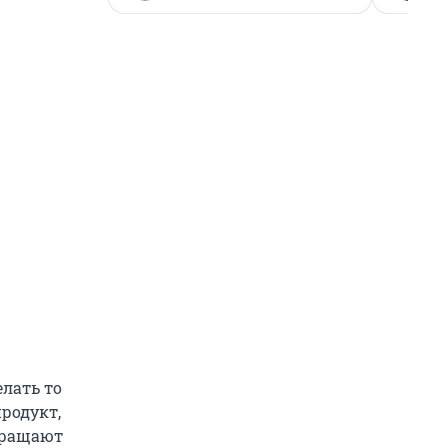
лать то
продукт,
обращают