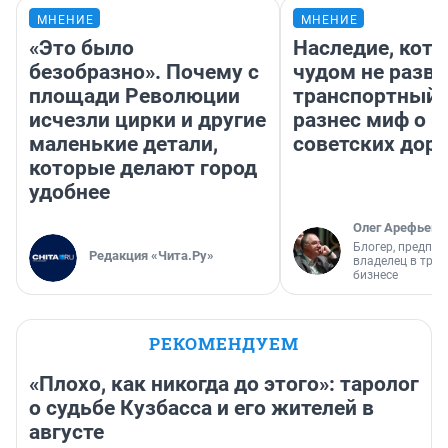
МНЕНИЕ
МНЕНИЕ
«Это было
Наследие, кото
безобразно». Почему с
чудом не разва
площади Революции
транспортный 
исчезли цирки и другие
разнес миф о 
маленькие детали,
советских доро
которые делают город
удобнее
Олег Арефьев
Блогер, предпри
Редакция «Чита.Ру»
владелец в тра
бизнесе
РЕКОМЕНДУЕМ
«Плохо, как никогда до этого»: таролог
о судьбе Кузбасса и его жителей в
августе