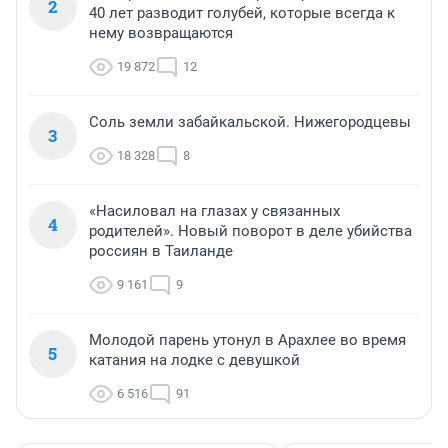
2
40 лет разводит голубей, которые всегда к
нему возвращаются
19 872
12
Соль земли забайкальской. Нижегородцевы
3
18 328
8
«Насиловал на глазах у связанных
4
родителей». Новый поворот в деле убийства
россиян в Таиланде
9 161
9
Молодой парень утонул в Арахлее во время
5
катания на лодке с девушкой
6 516
91