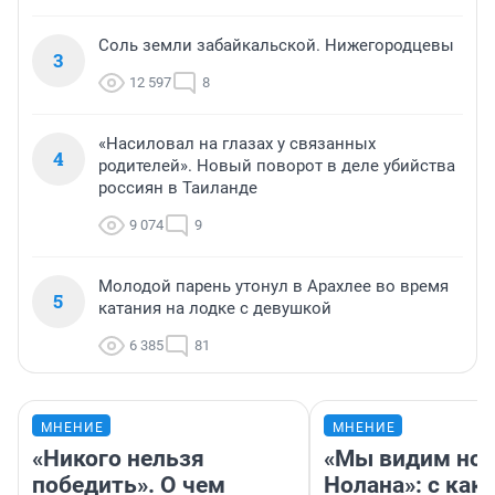
Соль земли забайкальской. Нижегородцевы
3
12 597
8
«Насиловал на глазах у связанных
4
родителей». Новый поворот в деле убийства
россиян в Таиланде
9 074
9
Молодой парень утонул в Арахлее во время
5
катания на лодке с девушкой
6 385
81
МНЕНИЕ
МНЕНИЕ
«Никого нельзя
«Мы видим нов
победить». О чем
Нолана»: с как