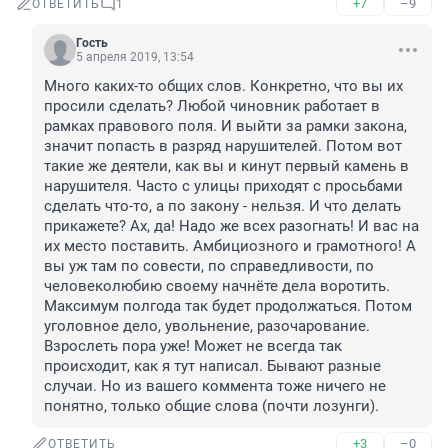
+7
–9
ОТВЕТИТЬ
1
Гость
5 апреля 2019, 13:54
Много каких-то общих слов. Конкретно, что вы их 
просили сделать? Любой чиновник работает в 
рамках правового поля. И выйти за рамки закона, 
значит попасть в разряд нарушителей. Потом вот 
такие же деятели, как вы и кинут первый камень в 
нарушителя. Часто с улицы приходят с просьбами 
сделать что-то, а по закону - нельзя. И что делать 
прикажете? Ах, да! Надо же всех разогнать! И вас на 
их место поставить. Амбициозного и грамотного! А 
вы уж там по совести, по справедливости, по 
человеколюбию своему начнёте дела воротить. 
Максимум полгода так будет продолжаться. Потом 
уголовное дело, увольнение, разочарование. 
Взрослеть пора уже! Может не всегда так 
происходит, как я тут написал. Бывают разные 
случаи. Но из вашего коммента тоже ничего не 
понятно, только общие слова (почти лозунги).
+3
–0
ОТВЕТИТЬ