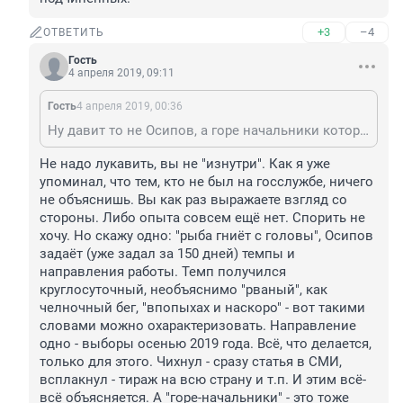
+3
–4
ОТВЕТИТЬ
Гость
4 апреля 2019, 09:11
Гость
4 апреля 2019, 00:36
Ну давит то не Осипов, а горе начальники которые не знают свою работу и не могут ответить на его вопросы и решить поставленные задачи. При этом уровень зарплат начальников не сопоставим с з/п подчиненных.
Не надо лукавить, вы не "изнутри". Как я уже 
упоминал, что тем, кто не был на госслужбе, ничего 
не объяснишь. Вы как раз выражаете взгляд со 
стороны. Либо опыта совсем ещё нет. Спорить не 
хочу. Но скажу одно: "рыба гниёт с головы", Осипов 
задаёт (уже задал за 150 дней) темпы и 
направления работы. Темп получился 
круглосуточный, необъяснимо "рваный", как 
челночный бег, "впопыхах и наскоро" - вот такими 
словами можно охарактеризовать. Направление 
одно - выборы осенью 2019 года. Всё, что делается, 
только для этого. Чихнул - сразу статья в СМИ, 
всплакнул - тираж на всю страну и т.п. И этим всё-
всё объясняется. А "горе-начальники" - это тоже 