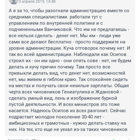
3 апреля 2019, 14:48
А я за то, чтобы разогнали администрацию вместе со 
средними специалистами. работали тут с 
управлением по внутренней политике и с 
подчиненными Ванчиковой. Что им не предлагаешь - 
все нельзя сделать - денег нет. Мы им - люди уже 
сами все делают бесплатно - просто поддержите на 
уровне администрации. Куча отговорок почему нет. И 
так во всей администрации. Наблюдали как Осипов 
строил их - он им одно - они опять сове - нет, не будем 
делать и кучу причин почему. Там просто все 
привыкли делать вид, что денег нет, возможностей 
нет, мы живем в гиблом краю. Так спокойнее сидеть 
на местах и получать свои нехилые зарплаты. Общая 
черта всех чиновников Гениатулина и Ждановой - 
сделать умный вид, лень и изображение бурной 
пустой деятельности. И всех министров это тоже 
касается. Надеюсь Осипов их всех разгонит. Сейчас 
подрастает молодое поколение 30-40 лет - 
амбициозных и грамотных - нужно делать ставку на 
них. На тех, кто еще не уехал из-за таких чиновников