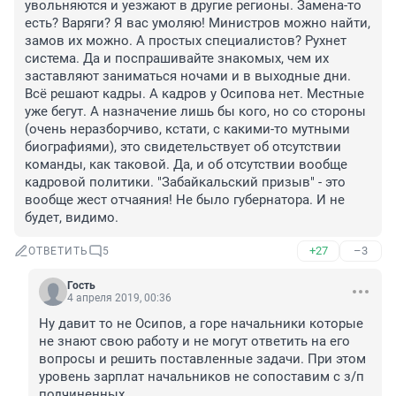
увольняются и уезжают в другие регионы. Замена-то 
есть? Варяги? Я вас умоляю! Министров можно найти, 
замов их можно. А простых специалистов? Рухнет 
система. Да и поспрашивайте знакомых, чем их 
заставляют заниматься ночами и в выходные дни. 
Всё решают кадры. А кадров у Осипова нет. Местные 
уже бегут. А назначение лишь бы кого, но со стороны 
(очень неразборчиво, кстати, с какими-то мутными 
биографиями), это свидетельствует об отсутствии 
команды, как таковой. Да, и об отсутствии вообще 
кадровой политики. "Забайкальский призыв" - это 
вообще жест отчаяния! Не было губернатора. И не 
будет, видимо.
+27
–3
ОТВЕТИТЬ
5
Гость
4 апреля 2019, 00:36
Ну давит то не Осипов, а горе начальники которые 
не знают свою работу и не могут ответить на его 
вопросы и решить поставленные задачи. При этом 
уровень зарплат начальников не сопоставим с з/п 
подчиненных.