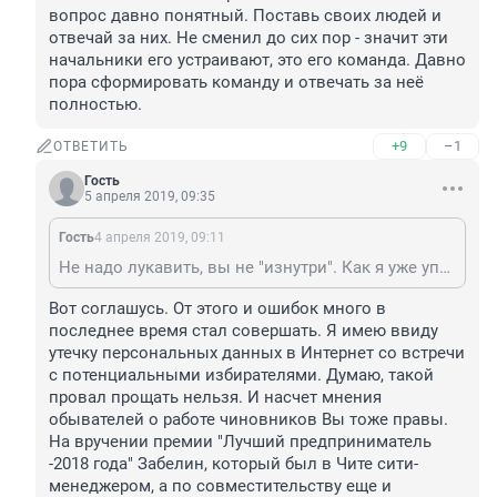
вопрос давно понятный. Поставь своих людей и 
отвечай за них. Не сменил до сих пор - значит эти 
начальники его устраивают, это его команда. Давно 
пора сформировать команду и отвечать за неё 
полностью.
+9
–1
ОТВЕТИТЬ
Гость
5 апреля 2019, 09:35
Гость
4 апреля 2019, 09:11
Не надо лукавить, вы не "изнутри". Как я уже упоминал, что тем, кто не был на госслужбе, ничего не объяснишь. Вы как раз выражаете взгляд со стороны. Либо опыта совсем ещё нет. Спорить не хочу. Но скажу одно: "рыба гниёт с головы", Осипов задаёт (уже задал за 150 дней) темпы и направления работы. Темп получился круглосуточный, необъяснимо "рваный", как челночный бег, "впопыхах и наскоро" - вот такими словами можно охарактеризовать. Направление одно - выборы осенью 2019 года. Всё, что делается, только для этого. Чихнул - сразу статья в СМИ, всплакнул - тираж на всю страну и т.п. И этим всё-всё объясняется. А "горе-начальники" - это тоже вопрос давно понятный. Поставь своих людей и отвечай за них. Не сменил до сих пор - значит эти начальники его устраивают, это его команда. Давно пора сформировать команду и отвечать за неё полностью.
Вот соглашусь. От этого и ошибок много в 
последнее время стал совершать. Я имею ввиду 
утечку персональных данных в Интернет со встречи 
с потенциальными избирателями. Думаю, такой 
провал прощать нельзя. И насчет мнения 
обывателей о работе чиновников Вы тоже правы. 
На вручении премии "Лучший предприниматель 
-2018 года" Забелин, который был в Чите сити-
менеджером, а по совместительству еще и 