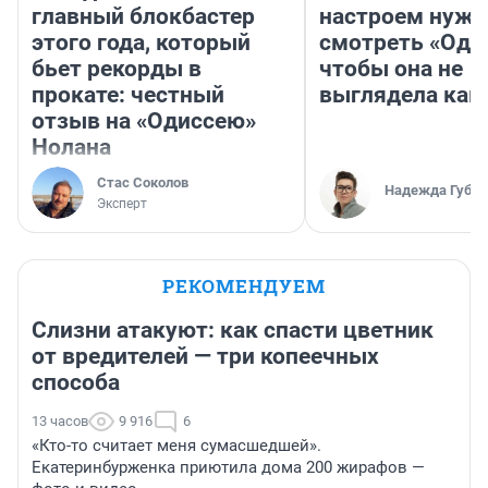
главный блокбастер
настроем нужн
этого года, который
смотреть «Оди
бьет рекорды в
чтобы она не
прокате: честный
выглядела как
отзыв на «Одиссею»
Нолана
Стас Соколов
Надежда Губар
Эксперт
РЕКОМЕНДУЕМ
Слизни атакуют: как спасти цветник
от вредителей — три копеечных
способа
13 часов
9 916
6
«Кто-то считает меня сумасшедшей».
Екатеринбурженка приютила дома 200 жирафов —