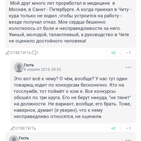
 Мой друг много лет проработал в медицине  в  
Москве, в Санкт - Петербурге. А когда приехал в Читу - 
куда только не ходил ,чтобы устроится на работу - 
везде получал отказ. Мое сердце бешенно 
колотилось от боли и несправедливости за него. 
Умный, молодой, талантливый, а руководство в Чите 
не оценило достойного человека! 
+2
–1
ОТВЕТИТЬ
1
Гость
8 апреля 2019, 09:55
Это вот всё к чему? О чём, вообще? У нас тут один 
товарищ ходит по конкурсам бесконечно. Кто на 
госслужбе, тот поймёт о ком я. Все конкурсы 
обошёл по три круга. Его не берут никуда, "не тянет" 
на должности. Не вариант, вообще, его брать. Тоже, 
наверное, думает (я уверен), что к нему 
несправедливо относятся, не оценили.
+2
–1
ОТВЕТИТЬ
Гость