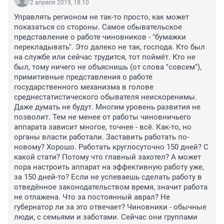
2 апреля 2019, 18:10
Управлять регионом не так-то просто, как может 
показаться со стороны. Самое обывательское 
представление о работе чиновников - "бумажки 
перекладывать". Это далеко не так, господа. Кто был 
на службе или сейчас трудится, тот поймёт. Кто не 
был, тому ничего не объяснишь (от слова "совсем"), 
примитивные представления о работе 
государственного механизма в голове 
среднестатистического обывателя неискоренимы. 
Даже думать не будут. Многим уровень развития не 
позволит. Тем не менее от работы чиновничьего 
аппарата зависит многое, точнее - всё. Как-то, но 
органы власти работали. Заставить работать по-
новому? Хорошо. Работать круглосуточно 150 дней? С 
какой стати? Потому что главный захотел? А может 
пора настроить аппарат на эффективную работу уже, 
за 150 дней-то? Если не успеваешь сделать работу в 
отведённое законодательством время, значит работа 
не отлажена. Что за постоянный аврал? Не 
губернатор ли за это отвечает? Чиновники - обычные 
люди, с семьями и заботами. Сейчас они группами 