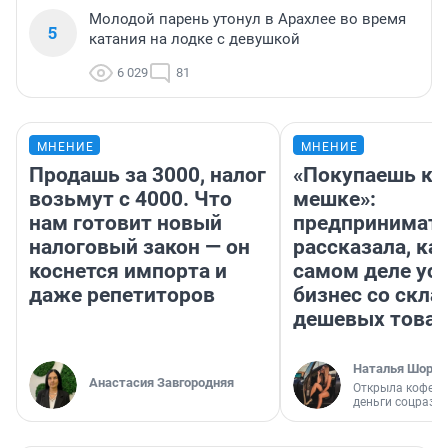
Молодой парень утонул в Арахлее во время
5
катания на лодке с девушкой
6 029
81
МНЕНИЕ
МНЕНИЕ
Продашь за 3000, налог
«Покупаешь ко
возьмут с 4000. Что
мешке»:
нам готовит новый
предпринимат
налоговый закон — он
рассказала, как
коснется импорта и
самом деле ус
даже репетиторов
бизнес со скл
дешевых това
Наталья Шорох
Анастасия Завгородняя
Открыла кофейн
деньги соцразв