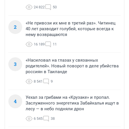
24 822
50
«Не привози их мне в третий раз». Читинец
2
40 лет разводит голубей, которые всегда к
нему возвращаются
16 189
11
«Насиловал на глазах у связанных
3
родителей». Новый поворот в деле убийства
россиян в Таиланде
8 541
9
Уехал за грибами на «Крузаке» и пропал.
4
Заслуженного энергетика Забайкалья ищут в
лесу — в небо подняли дрон
6 545
38