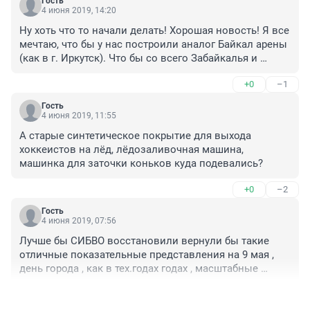
Гость
4 июня 2019, 14:20
Ну хоть что то начали делать! Хорошая новость! Я все 
мечтаю, что бы у нас построили аналог Байкал арены 
(как в г. Иркутск). Что бы со всего Забайкалья и 
соседних регионов, да что там и соседних стран 
+0
–1
спортсмены к нам приезжали. Такой комплекс нужен 
нашему краю для развития спорта в разных видах: от 
Гость
легкой атлетики до танцевального спорта. Нам нужен 
4 июня 2019, 11:55
Большой спорт комплекс Забайкалья. Что бы была 
А старые синтетическое покрытие для выхода 
возможность качественно тренироваться в хороших 
хоккеистов на лёд, лёдозаливочная машина, 
достойных условиях. Территория позволяет. 
машинка для заточки коньков куда подевались? 
+0
–2
Гость
4 июня 2019, 07:56
Лучше бы СИБВО восcтановили вернули бы такие 
отличные показательные представления на 9 мая , 
день города , как в тех.годах годах , масштабные 
концерты ,и прочие .Очень интересно было ездить с 
+5
–4
детьми на теже , войнушки , было реально интересно , 