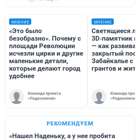
МНЕНИЕ
МНЕНИЕ
«Это было
Светящиеся ла
безобразно». Почему с
3D‑памятник и
площади Революции
— как развивае
исчезли цирки и другие
закрытый посе
маленькие детали,
Забайкалье с 
которые делают город
грантов и жите
удобнее
Команда проекта
Команда проек
«Редколлегия»
«Редколлегия»
РЕКОМЕНДУЕМ
«Нашел Наденьку, а у нее пробита