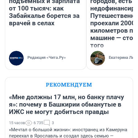
подъемных и зарплата
городов, есть
от 100 тысяч: как
недофинансиро
Забайкалье борется за
Путешественн
врачей в селах
проехали 2000
километров по 
машине — стои
того
Редакция «Чита.Ру»
Екатерина Лит
РЕКОМЕНДУЕМ
«Мне должны 17 млн, но банку плачу
я»: почему в Башкирии обманутые в
ИЖС не могут добиться правды
15 часов
6 735
3
«Мечтал о большой жизни»: иностранец из Камеруна
переехал в Ярославль и создал здесь семью —