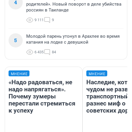
4
родителей». Новый поворот в деле убийства
россиян в Таиланде
9 111
9
Молодой парень утонул в Арахлее во время
5
катания на лодке с девушкой
6 435
84
МНЕНИЕ
МНЕНИЕ
«Надо радоваться, не
Наследие, кото
надо напрягаться».
чудом не разва
Почему зумеры
транспортный 
перестали стремиться
разнес миф о 
к успеху
советских доро