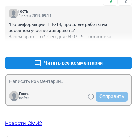
+6
–0
Гость
4 июля 2019, 09:14
"По информации ТГК-14, прошлые работы на 
соседнем участке завершены".
Зачем врать -то?  Сегодня 04.07.19 -  остановка 
троллейбусов и светофор не работают! Часть улицы 
+12
–0
на перекрестке на отвороте в м-н перекрыта и 
асфальт там не восстановлен.
Написали, о чем дядя из ТГК-14 соврал?
Читать все комментарии
Кто запускает эти "фейки" в СМИ - на месте этих работ 
не был и написал с чужих слов! 
Шутники и юмористы!
Гость
Отправить
Войти
Новости СМИ2