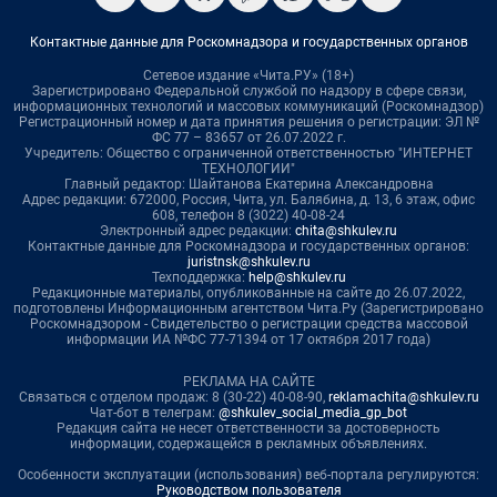
Контактные данные для Роскомнадзора и государственных органов
Сетевое издание «Чита.РУ» (18+)
Зарегистрировано Федеральной службой по надзору в сфере связи,
информационных технологий и массовых коммуникаций (Роскомнадзор)
Регистрационный номер и дата принятия решения о регистрации: ЭЛ №
ФС 77 – 83657 от 26.07.2022 г.
Учредитель: Общество с ограниченной ответственностью "ИНТЕРНЕТ
ТЕХНОЛОГИИ"
Главный редактор: Шайтанова Екатерина Александровна
Адрес редакции: 672000, Россия, Чита, ул. Балябина, д. 13, 6 этаж, офис
608, телефон 8 (3022) 40-08-24
Электронный адрес редакции:
chita@shkulev.ru
Контактные данные для Роскомнадзора и государственных органов:
juristnsk@shkulev.ru
Техподдержка:
help@shkulev.ru
Редакционные материалы, опубликованные на сайте до 26.07.2022,
подготовлены Информационным агентством Чита.Ру (Зарегистрировано
Роскомнадзором - Свидетельство о регистрации средства массовой
информации ИА №ФС 77-71394 от 17 октября 2017 года)
РЕКЛАМА НА САЙТЕ
Связаться с отделом продаж: 8 (30-22) 40-08-90,
reklamachita@shkulev.ru
Чат-бот в телеграм:
@shkulev_social_media_gp_bot
Редакция сайта не несет ответственности за достоверность
информации, содержащейся в рекламных объявлениях.
Особенности эксплуатации (использования) веб-портала регулируются:
Руководством пользователя