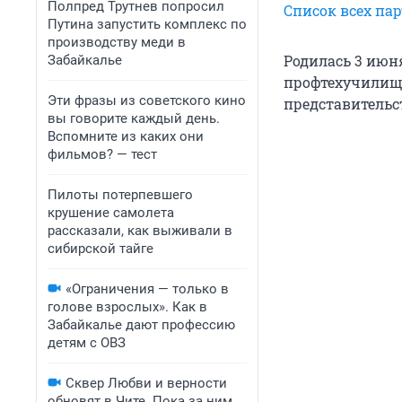
Полпред Трутнев попросил
Список всех пар
Путина запустить комплекс по
производству меди в
Родилась 3 июня
Забайкалье
профтехучилище
Эти фразы из советского кино
представительс
вы говорите каждый день.
Вспомните из каких они
фильмов? — тест
Пилоты потерпевшего
крушение самолета
рассказали, как выживали в
сибирской тайге
«Ограничения — только в
голове взрослых». Как в
Забайкалье дают профессию
детям с ОВЗ
Сквер Любви и верности
обновят в Чите. Пока за ним