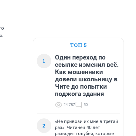
го
».
ТОП 5
Один переход по
1
ссылке изменил всё.
Как мошенники
довели школьницу в
Чите до попытки
поджога здания
24 787
50
«Не привози их мне в третий
2
раз». Читинец 40 лет
разводит голубей, которые