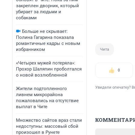
закреплен дворник, который
убирает за людьми и
собаками
Больше не скрывает:
Полина Гагарина показала
романтичные кадры с новым
избранником
Чита
«Четырех мужей потеряла»:
Прохор Шаляпин проболтался
0
о новой возлюбленной
Увидели опечатку? В
Жители подтопленного
ливнем микрорайона
пожаловались на отсутствие
выплат в Чите
КОММЕНТАР
Множество сайтов враз стали
недоступны: массовый сбой
произошел в Рунете