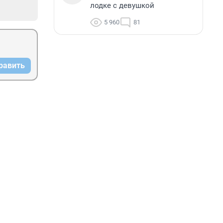
лодке с девушкой
5 960
81
равить