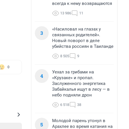
всегда к нему возвращаются
13 986
11
«Насиловал на глазах у
3
связанных родителей».
Новый поворот в деле
убийства россиян в Таиланде
8 505
9
0
Уехал за грибами на
4
«Крузаке» и пропал.
Заслуженного энергетика
Забайкалья ищут в лесу — в
небо подняли дрон
6 518
38
Молодой парень утонул в
5
Арахлее во время катания на