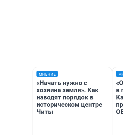
МНЕНИЕ
МНЕНИ
«Начать нужно с
«Огра
хозяина земли». Как
в гол
наводят порядок в
Как в
историческом центре
профе
Читы
ОВЗ