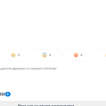
0
0
0
ыделите фрагмент и нажмите Ctrl+Enter
ИИ
0