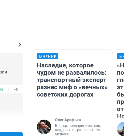
МНЕНИЕ
МНЕНИ
Наследие, которое
«Нико
чудом не развалилось:
побед
рии 
транспортный эксперт
главн
разнес миф о «вечных»
этого
+2
–0
советских дорогах
бьет 
прока
отзыв
Нолан
Олег Арефьев
+3
–10
Блогер, предприниматель,
владелец в транспортном
бизнесе