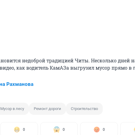
тановится недоброй традицией Читы. Несколько дней н
видео, как водитель КамАЗа выгрузил мусор прямо в л
на Рахманова
Мусор в лесу
Ремонт дороги
Строительство
0
0
0