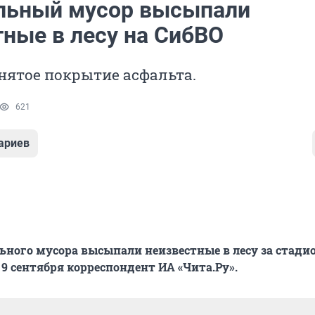
льный мусор высыпали
тные в лесу на СибВО
нятое покрытие асфальта.
621
ариев
ьного мусора высыпали неизвестные в лесу за стади
 9 сентября корреспондент ИА «Чита.Ру».