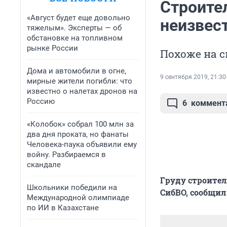
Строите
«Август будет еще довольно
неизвес
тяжелым». Эксперты — об
обстановке на топливном
рынке России
Похоже на с
Дома и автомобили в огне,
9 сентября 2019, 21:30
мирные жители погибли: что
известно о налетах дронов на
Россию
6
коммент
«Колобок» собрал 100 млн за
два дня проката, но фанаты
Человека-паука объявили ему
войну. Разбираемся в
скандале
Груду строител
Школьники победили на
СибВО, сообщил
Международной олимпиаде
по ИИ в Казахстане