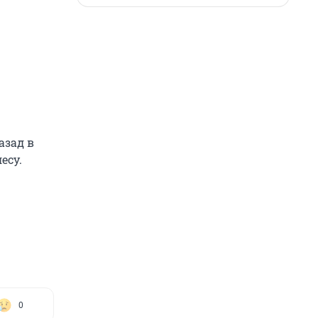
азад в
есу.
0