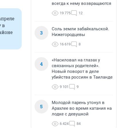
всегда к нему возвращаются
19 775
12
апреле
 в
Соль земли забайкальской.
районе
3
Нижегородцевы
16 619
8
«Насиловал на глазах у
4
связанных родителей».
Новый поворот в деле
убийства россиян в Таиланде
9 101
9
Молодой парень утонул в
5
Арахлее во время катания на
лодке с девушкой
6 424
84