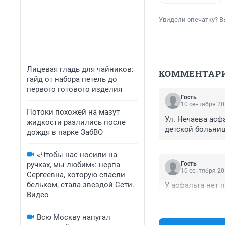
Увидели опечатку? В
Лицевая гладь для чайников:
КОММЕНТАР
гайд от набора петель до
первого готового изделия
Гость
10 сентября 20
Потоки похожей на мазут
Ул. Нечаева асф
жидкости разлились после
детской больни
дождя в парке ЗабВО
«Чтобы нас носили на
ручках, мы любим»: нерпа
Гость
10 сентября 20
Сергеевна, которую спасли
бельком, стала звездой Сети.
У асфальта нет 
Видео
Всю Москву напугал