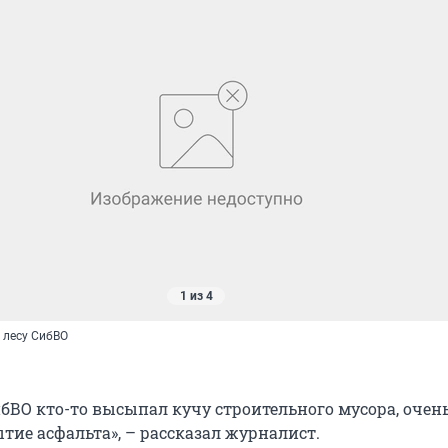
1 из 4
 лесу СибВО
ибВО кто-то высыпал кучу строительного мусора, очен
тие асфальта», – рассказал журналист.