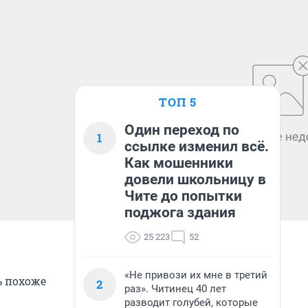
ТОП 5
Один переход по
1
ссылке изменил всё.
Как мошенники
довели школьницу в
Чите до попытки
поджога здания
25 223
52
«Не привози их мне в третий
ь похоже
2
раз». Читинец 40 лет
разводит голубей, которые