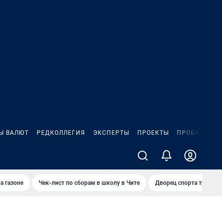
Ы ВАЛЮТ
РЕДКОЛЛЕГИЯ
ЭКСПЕРТЫ
ПРОЕКТЫ
ПРОБКИ
ИГ
а газоне
Чек-лист по сборам в школу в Чите
Дворец спорта требую