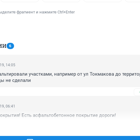
ыделите фрагмент и нажмите Ctrl+Enter
ИИ
6
19, 14:05
альтировали участками, например от ул Токмакова до террито
цы не сделали
19, 06:41
покрытия! Есть асфальтобетонное покрытие дороги!