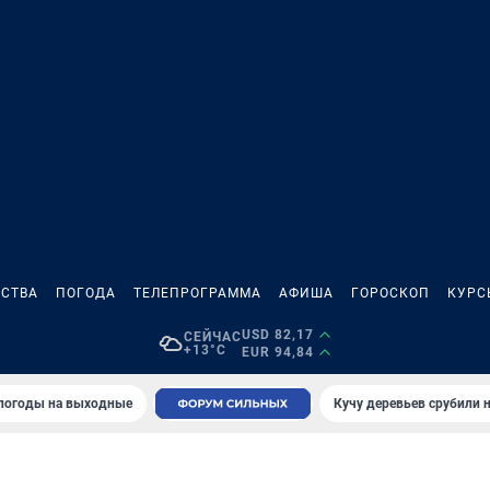
СТВА
ПОГОДА
ТЕЛЕПРОГРАММА
АФИША
ГОРОСКОП
КУРС
USD 82,17
СЕЙЧАС
+13°C
EUR 94,84
 погоды на выходные
Кучу деревьев срубили н