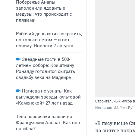
Побережье Анапы
заполонили ядовитые
медузы: что происходит с
пляжами
Рабочий день хотят сократить,
но только летом — и вот
почему. Новости 7 августа
Звездные гости в 500-
летнем соборе: Криштиану
Роналду готовится сыграть
свадьбу века на Мадейре
Нагиева не узнать! Как
выглядели звезды культовой
Строительный мусор в
«Каменской» 27 лет назад
Источник: 
ИА "Чит.Ру"
Тело россиянки нашли во
Французских Альпах. Как она
«В лесу выше С
погибла?
на снятое покры