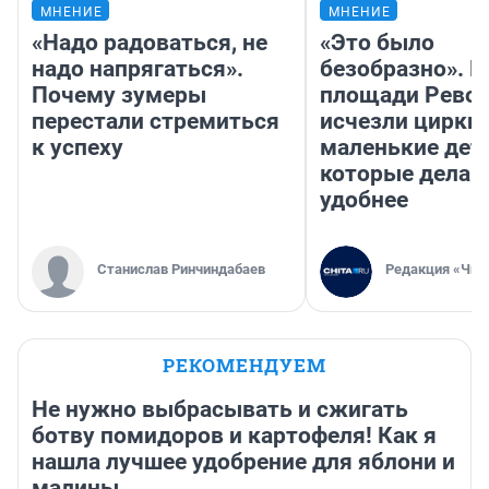
МНЕНИЕ
МНЕНИЕ
«Надо радоваться, не
«Это было
надо напрягаться».
безобразно». П
Почему зумеры
площади Рево
перестали стремиться
исчезли цирки 
к успеху
маленькие дет
которые делаю
удобнее
Станислав Ринчиндабаев
Редакция «Чит
РЕКОМЕНДУЕМ
Не нужно выбрасывать и сжигать
ботву помидоров и картофеля! Как я
нашла лучшее удобрение для яблони и
малины