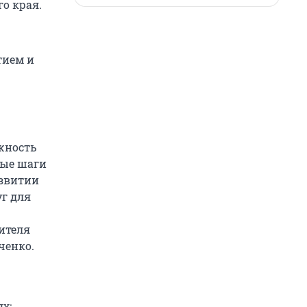
о края.
тием и
жность
вые шаги
азвитии
уг для
ителя
ченко.
х: