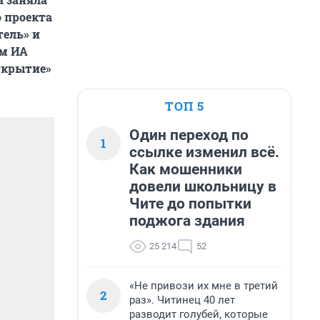
о проекта
ель» и
ом ИА
Открытие»
ТОП 5
Один переход по
1
ссылке изменил всё.
Как мошенники
довели школьницу в
Чите до попытки
поджога здания
25 214
52
«Не привози их мне в третий
2
раз». Читинец 40 лет
разводит голубей, которые