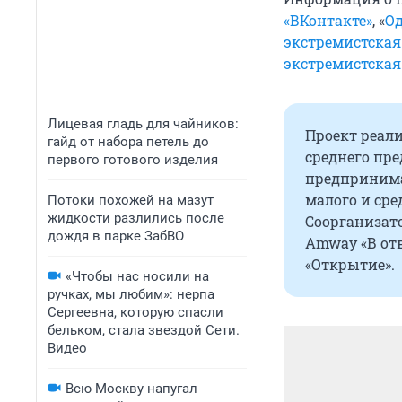
«ВКонтакте»
, «
О
экстремистская
экстремистская
Лицевая гладь для чайников:
Проект реал
гайд от набора петель до
среднего пр
первого готового изделия
предпринима
малого и сре
Потоки похожей на мазут
жидкости разлились после
Соорганизат
дождя в парке ЗабВО
Amway «В от
«Открытие».
«Чтобы нас носили на
ручках, мы любим»: нерпа
Сергеевна, которую спасли
бельком, стала звездой Сети.
Видео
Всю Москву напугал