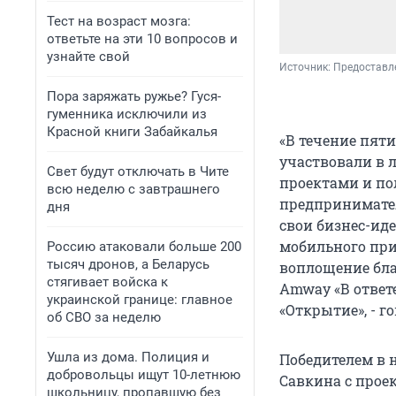
Тест на возраст мозга:
ответьте на эти 10 вопросов и
узнайте свой
Источник: 
Предоставл
Пора заряжать ружье? Гуся-
гуменника исключили из
Красной книги Забайкалья
«В течение пят
участвовали в 
Свет будут отключать в Чите
проектами и п
всю неделю с завтрашнего
предпринимате
дня
свои бизнес-ид
мобильного при
Россию атаковали больше 200
тысяч дронов, а Беларусь
воплощение бла
стягивает войска к
Amway «В ответе
украинской границе: главное
«Открытие», - г
об СВО за неделю
Ушла из дома. Полиция и
Победителем в 
добровольцы ищут 10-летнюю
Савкина с прое
школьницу, пропавшую без