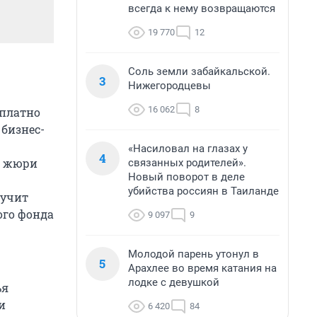
всегда к нему возвращаются
19 770
12
Соль земли забайкальской.
3
Нижегородцевы
16 062
8
сплатно
 бизнес-
«Насиловал на глазах у
4
и жюри
связанных родителей».
Новый поворот в деле
убийства россиян в Таиланде
лучит
ого фонда
9 097
9
Молодой парень утонул в
5
Арахлее во время катания на
лодке с девушкой
ья
и
6 420
84