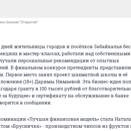
ено банком "Открытие"
и дней жительницы городов и посёлков Забайкалья бе
лекциях и мастер-классах, работали над собственными
олучали персональные рекомендации от опытных
лей. В финальном конкурсе претенденты представил
еи. Первое место занял проект шахматной школы и её
ложения (18+) Даримы Нимаевой. Эта бизнес-идея по
годаря гранту в 100 тысяч рублей от благотворительн
 за будущее» и сертификату на обслуживание в банке
оворится в сообщении.
номинации «Лучшая финансовая модель» стала Натал
ктом «Брусничка» - производством чипсов из фруктов 