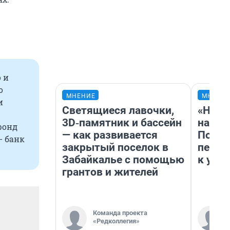
 и
о
МНЕНИЕ
МНЕНИ
и
Светящиеся лавочки,
«Надо
3D‑памятник и бассейн
надо 
фонд
— как развивается
Почем
- банк
закрытый поселок в
перес
Забайкалье с помощью
к успе
грантов и жителей
Команда проекта
«Редколлегия»