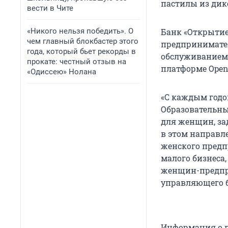
пастилы из дик
вести в Чите
«Никого нельзя победить». О
Банк «Открытие
чем главный блокбастер этого
предпринимател
года, который бьет рекорды в
обслуживанием 
прокате: честный отзыв на
платформе Open
«Одиссею» Нолана
«С каждым годо
Образовательны
для женщин, за
в этом направл
женского предп
малого бизнеса
женщин-предпри
управляющего б
Информация о п