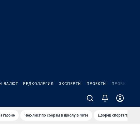
Ы ВАЛЮТ
РЕДКОЛЛЕГИЯ
ЭКСПЕРТЫ
ПРОЕКТЫ
ПРОБКИ
ИГ
а газоне
Чек-лист по сборам в школу в Чите
Дворец спорта требую