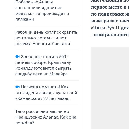
Побережье Анапы
первое место в
заполонили ядовитые
по поддержке 
медузы: что происходит с
пляжами
выиграла грант
«Чита.Ру» 11 д
Рабочий день хотят сократить,
- официального
но только летом — и вот
почему. Новости 7 августа
Звездные гости в 500-
летнем соборе: Криштиану
Роналду готовится сыграть
свадьбу века на Мадейре
Нагиева не узнать! Как
выглядели звезды культовой
«Каменской» 27 лет назад
Тело россиянки нашли во
Французских Альпах. Как она
погибла?