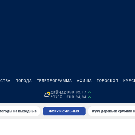
СТВА
ПОГОДА
ТЕЛЕПРОГРАММА
АФИША
ГОРОСКОП
КУРС
USD 82,17
СЕЙЧАС
+13°C
EUR 94,84
 погоды на выходные
Кучу деревьев срубили н