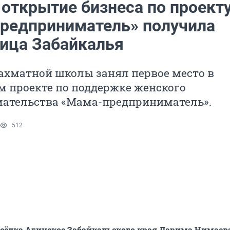
 открытие бизнеса по проект
редприниматель» получила
ица Забайкалья
ахматной школы занял первое место в
м проекте по поддержке женского
ательства «Мама-предприниматель».
512
ёлка Агинское Забайкальского края Дарима Нимаев