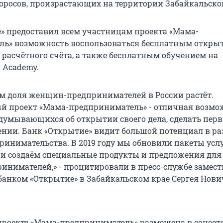
оросов, произрастающих на территории Забайкальског
» предоставил всем участницам проекта «Мама-
ь» возможность воспользоваться бесплатным откры
расчётного счёта, а также бесплатным обучением на
 Academy.
м доля женщин-предпринимателей в России растёт.
й проект «Мама-предприниматель» - отличная возмо
думывающихся об открытии своего дела, сделать пер
ении. Банк «Открытие» видит большой потенциал в р
ринимательства. В 2019 году мы обновили пакеты усл
, и создаём специальные продукты и предложения для
нимателей,» - процитировали в пресс-службе замест
анком «Открытие» в Забайкальском крае Сергея Нови
роекте «Мама-предприниматель» размещена в соцсетя