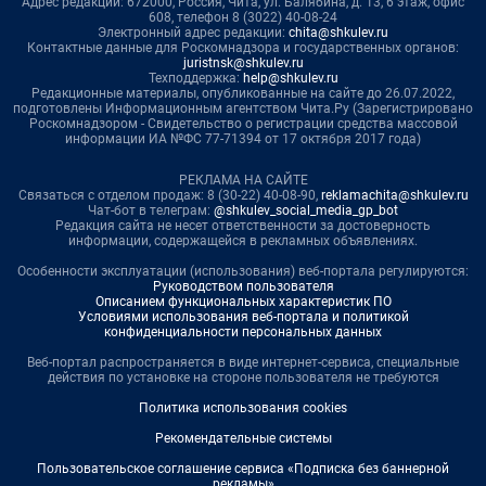
Адрес редакции: 672000, Россия, Чита, ул. Балябина, д. 13, 6 этаж, офис
608, телефон 8 (3022) 40-08-24
Электронный адрес редакции:
chita@shkulev.ru
Контактные данные для Роскомнадзора и государственных органов:
juristnsk@shkulev.ru
Техподдержка:
help@shkulev.ru
Редакционные материалы, опубликованные на сайте до 26.07.2022,
подготовлены Информационным агентством Чита.Ру (Зарегистрировано
Роскомнадзором - Свидетельство о регистрации средства массовой
информации ИА №ФС 77-71394 от 17 октября 2017 года)
РЕКЛАМА НА САЙТЕ
Связаться с отделом продаж: 8 (30-22) 40-08-90,
reklamachita@shkulev.ru
Чат-бот в телеграм:
@shkulev_social_media_gp_bot
Редакция сайта не несет ответственности за достоверность
информации, содержащейся в рекламных объявлениях.
Особенности эксплуатации (использования) веб-портала регулируются:
Руководством пользователя
Описанием функциональных характеристик ПО
Условиями использования веб-портала и политикой
конфиденциальности персональных данных
Веб-портал распространяется в виде интернет-сервиса, специальные
действия по установке на стороне пользователя не требуются
Политика использования cookies
Рекомендательные системы
Пользовательское соглашение сервиса «Подписка без баннерной
рекламы»