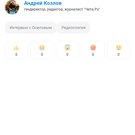
Андрей Козлов
гендиректор, редактор, журналист "Чита.Ру"
Интервью с Осиповым
Редколлегия
0
0
0
0
0