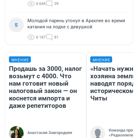
6 644
39
Молодой парень утонул в Арахлее во время
5
катания на лодке с девушкой
6 187
81
МНЕНИЕ
МНЕНИЕ
Продашь за 3000, налог
«Начать нужно
возьмут с 4000. Что
хозяина земли»
нам готовит новый
наводят поряд
налоговый закон — он
историческом 
коснется импорта и
Читы
даже репетиторов
Команда проек
Анастасия Завгородняя
«Редколлегия»