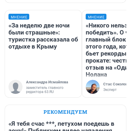
МНЕНИЕ
МНЕНИЕ
«За неделю две ночи
«Никого нельз
были страшные»:
победить». О ч
туристка рассказала об
главный блокб
отдыхе в Крыму
этого года, ко
бьет рекорды 
прокате: честн
отзыв на «Оди
Нолана
Александра Исмайлова
Стас Соколов
заместитель главного
Эксперт
редактора 63.RU
РЕКОМЕНДУЕМ
«Я тебя счас ***, петухом поедешь в
зону!» Публикуем видео нападения