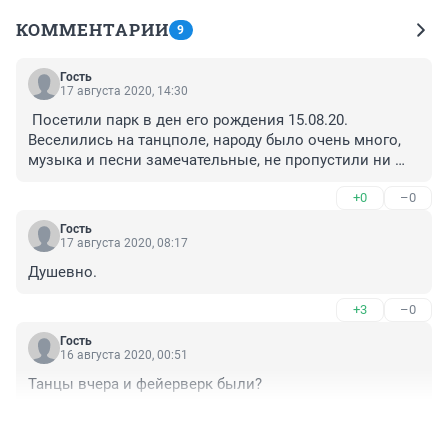
КОММЕНТАРИИ
9
Гость
17 августа 2020, 14:30
 Посетили парк в ден его рождения 15.08.20. 
Веселились на танцполе, народу было очень много, 
музыка и песни замечательные, не пропустили ни 
одного танца, да и устоять невозможно, атмосфера 
+0
–0
праздника захватывает. Не понравилось вручение 
подарков королям и королевам танцпола, всего и 
Гость
очень много отдали детям, мальчику и девочке, а 
17 августа 2020, 08:17
другим участникам ничего, а можно было одарить 
Душевно.
всех участников (7 человек), хоть что то бы им 
вручили, диски или посещение каких то кафе.А так 
+3
–0
все очень празднично, Молодцы! Спасибо за 
праздник!
Гость
16 августа 2020, 00:51
Танцы вчера и фейерверк были?
+0
–0