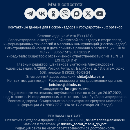
Мы в соцсетях
Контактные данные для Роскомнадзора и государственных органов
Сетевое издание «Чита.РУ» (18+)
Зарегистрировано Федеральной службой по надзору в сфере связи,
информационных технологий и массовых коммуникаций (Роскомнадзор)
Регистрационный номер и дата принятия решения о регистрации: ЭЛ №
ФС 77 – 83657 от 26.07.2022 г.
Учредитель: Общество с ограниченной ответственностью "ИНТЕРНЕТ
ТЕХНОЛОГИИ"
Главный редактор: Шайтанова Екатерина Александровна
Адрес редакции: 672000, Россия, Чита, ул. Балябина, д. 13, 6 этаж, офис
608, телефон 8 (3022) 40-08-24
Электронный адрес редакции:
chita@shkulev.ru
Контактные данные для Роскомнадзора и государственных органов:
juristnsk@shkulev.ru
Техподдержка:
help@shkulev.ru
Редакционные материалы, опубликованные на сайте до 26.07.2022,
подготовлены Информационным агентством Чита.Ру (Зарегистрировано
Роскомнадзором - Свидетельство о регистрации средства массовой
информации ИА №ФС 77-71394 от 17 октября 2017 года)
РЕКЛАМА НА САЙТЕ
Связаться с отделом продаж: 8 (30-22) 40-08-90,
reklamachita@shkulev.ru
Чат-бот в телеграм:
@shkulev_social_media_gp_bot
Редакция сайта не несет ответственности за достоверность