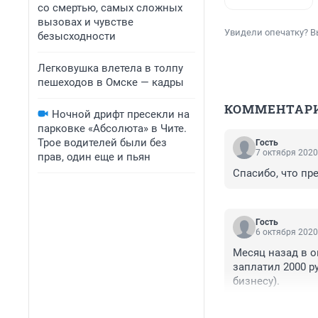
со смертью, самых сложных
вызовах и чувстве
Увидели опечатку? В
безысходности
Легковушка влетела в толпу
пешеходов в Омске — кадры
КОММЕНТАР
Ночной дрифт пресекли на
парковке «Абсолюта» в Чите.
Трое водителей были без
Гость
7 октября 2020
прав, один еще и пьян
Спасибо, что пр
Гость
6 октября 2020
Месяц назад в о
заплатил 2000 р
бизнесу).