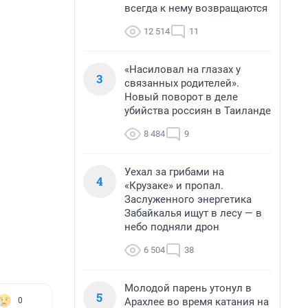
всегда к нему возвращаются
12 514
11
«Насиловал на глазах у
3
связанных родителей».
Новый поворот в деле
убийства россиян в Таиланде
8 484
9
Уехал за грибами на
4
«Крузаке» и пропал.
Заслуженного энергетика
Забайкалья ищут в лесу — в
небо подняли дрон
6 504
38
Молодой парень утонул в
5
Арахлее во время катания на
0