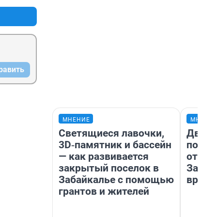
равить
МНЕНИЕ
МНЕНИ
Светящиеся лавочки,
Два м
3D‑памятник и бассейн
подъе
— как развивается
от 100
закрытый поселок в
Забай
Забайкалье с помощью
враче
грантов и жителей