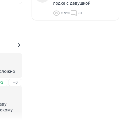
лодке с девушкой
5 923
81
 сложно
+2
–0
ву 
скому 
+6
–0