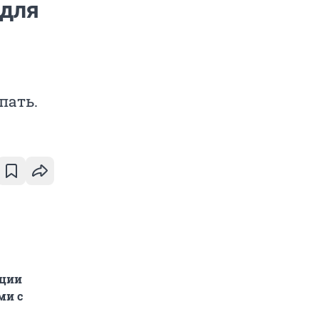
 для
пать.
ации
ми с