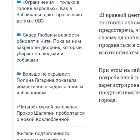
«Ограничения — только в
голове взрослых». Как в
«В краевой це
Забайкалье дают профессию
детям с ОВЗ
торговлю очкам
предостеречь, ч
Сквер Любви и верности
своему здоровь
обновят в Чите. Пока за ним
продаваться в 
закреплен дворник, который
изготавливаться
убирает за людьми и
собаками
При этом на са
Больше не скрывает:
потребителей в 
Полина Гагарина показала
зарегистриров
романтичные кадры с новым
предпринимател
избранником
города.
«Четырех мужей потеряла»:
Прохор Шаляпин проболтался
о новой возлюбленной
Жители подтопленного
ливнем микрорайона