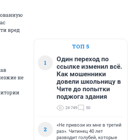
рованную
ас
сти вред
ТОП 5
Один переход по
1
ссылке изменил всё.
рав
Как мошенники
иезжие не
довели школьницу в
Чите до попытки
ритории
поджога здания
24 749
50
«Не привози их мне в третий
2
раз». Читинец 40 лет
разводит голубей, которые