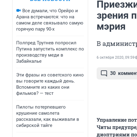
Приезжи
Все думали, что Орейро и
зрения п
Арана встречаются: что на
самом деле связывало самую
мэрия
горячую пару 90-х
В администр
Полпред Трутнев попросил
Путина запустить комплекс по
производству меди в
6 октября 2020, 09:59
Забайкалье
30
коммен
Эти фразы из советского кино
вы говорите каждый день.
Вспомните из каких они
фильмов? — тест
Пилоты потерпевшего
крушение самолета
рассказали, как выживали в
Управление пот
сибирской тайге
Читы предупред
диоптриями по 