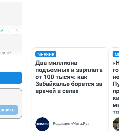
+5
–0
здно?
МНЕНИЕ
МНЕНИ
Два миллиона
«Нет 
+6
–0
подъемных и зарплата
городо
от 100 тысяч: как
недоф
Забайкалье борется за
Путеш
врачей в селах
проех
килом
машин
равить
того
Редакция «Чита.Ру»