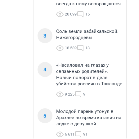
всегда к нему возвращаются
20 099
15
Соль земли забайкальской.
3
Нижегородцевы
18 589
13
«Насиловал на глазах у
4
связанных родителей».
Новый поворот в деле
убийства россиян в Таиланде
9 225
9
Молодой парень утонул в
5
Арахлее во время катания на
лодке с девушкой
6 611
91