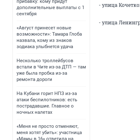
прибавку: кому придут
- улица Кочетков
дополнительные выплаты с 1
сентября
- улица Ленингра
«Август принесет новые
возможности»: Тамара Глоба
назвала, кому из знаков
зодиака улыбнется удача
Несколько троллейбусов
встали в Чите из-за ДТП — там
уже была пробка из-за
ремонта дороги
На Кубани горит НПЗ из-за
атаки беспилотников: есть
пострадавшие. Главное о
ночных налетах
«Меня не просто отменяют,
меня хотят убить»: участница
«Мамы в 16» ответила на