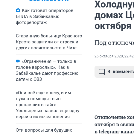
Холодну
Как готовят операторов
домах Ц
БПЛА в Забайкалье:
фоторепортаж
октября
Старинную больницу Красного
Под отключе
Креста защитили от строек и
других посягательств в Чите
26 октября 2020, 22:42
«Ограничения — только в
голове взрослых». Как в
4
коммент
Забайкалье дают профессию
детям с ОВЗ
«Они всё еще в лесу, и им
нужна помощь»: сын
пропавших в тайге
Усольцевых назвал еще одну
версию их исчезновения
Отключение хол
октября в связ
Эти вопросы для будущих
в telegram-кан