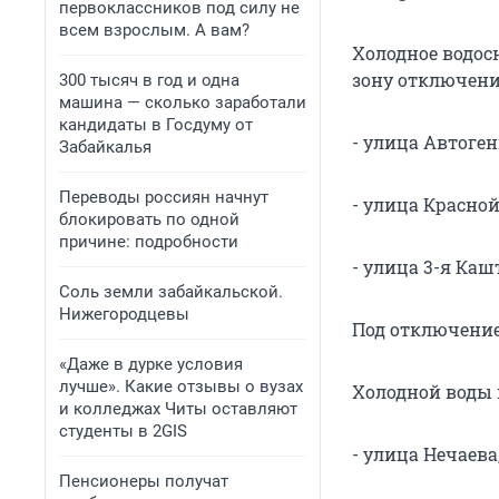
первоклассников под силу не
всем взрослым. А вам?
Холодное водосн
зону отключени
300 тысяч в год и одна
машина — сколько заработали
кандидаты в Госдуму от
- улица Автогенн
Забайкалья
Переводы россиян начнут
- улица Красной Зв
блокировать по одной
причине: подробности
- улица 3-я Кашт
Соль земли забайкальской.
Нижегородцевы
Под отключение
«Даже в дурке условия
лучше». Какие отзывы о вузах
Холодной воды н
и колледжах Читы оставляют
студенты в 2GIS
- улица Нечаева,
Пенсионеры получат