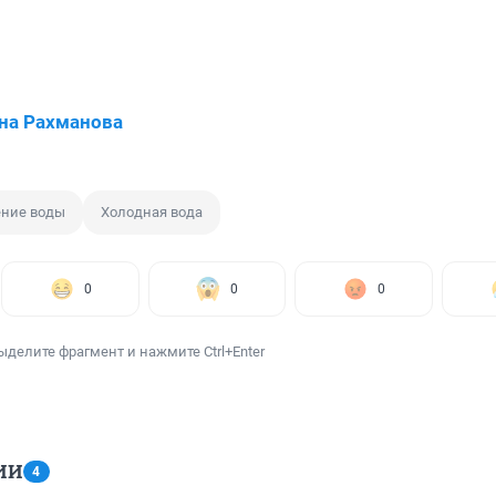
на Рахманова
ние воды
Холодная вода
0
0
0
ыделите фрагмент и нажмите Ctrl+Enter
ИИ
4