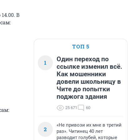
14.00. В
сам:
ТОП 5
Один переход по
1
ссылке изменил всё.
Как мошенники
довели школьницу в
Чите до попытки
поджога здания
25 671
60
сам:
«Не привози их мне в третий
2
раз». Читинец 40 лет
разводит голубей, которые