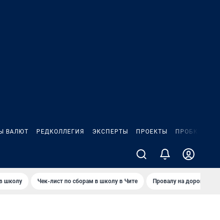
Ы ВАЛЮТ
РЕДКОЛЛЕГИЯ
ЭКСПЕРТЫ
ПРОЕКТЫ
ПРОБКИ
ИГ
 в школу
Чек-лист по сборам в школу в Чите
Провалу на дороге пол