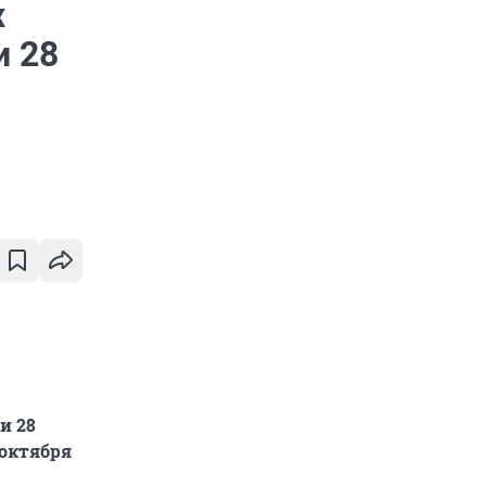
х
и 28
и 28
 октября