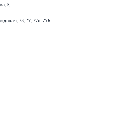
а, 3;
дская, 75, 77, 77а, 77б.