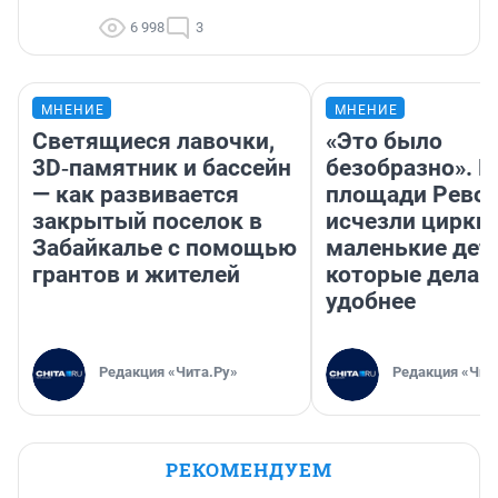
6 998
3
МНЕНИЕ
МНЕНИЕ
Светящиеся лавочки,
«Это было
3D‑памятник и бассейн
безобразно». П
— как развивается
площади Рево
закрытый поселок в
исчезли цирки 
Забайкалье с помощью
маленькие дет
грантов и жителей
которые делаю
удобнее
Редакция «Чита.Ру»
Редакция «Чит
РЕКОМЕНДУЕМ