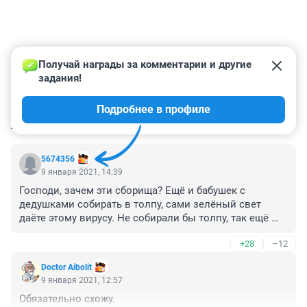
Получай награды за комментарии и другие 
задания!
Подробнее в профиле
КОММЕНТАРИИ
7
5674356
9 января 2021, 14:39
Господи, зачем эти сборища? Ещё и бабушек с 
дедушками собирать в толпу, сами зелёный свет 
даёте этому вирусу. Не собирали бы толпу, так ещё 
побольше бы спад был, все регионы отменили эти 
+28
–12
столпотворения и только Забайкалье как всегда в 
своём репертуаре, мало, видимо, людей болеет и 
Doctor Aibolit
умирает. Ничему не научила уха на площади осенью, 
9 января 2021, 12:57
бесполезно, не дошло.
Обязательно схожу. 