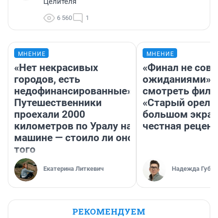
Целителя
6 560
1
МНЕНИЕ
МНЕНИЕ
«Нет некрасивых
«Финал не совп
городов, есть
ожиданиями»: 
недофинансированные».
смотреть фил
Путешественники
«Старый орел» 
проехали 2000
большом экран
километров по Уралу на
честная рецен
машине — стоило ли оно
того
Екатерина Литкевич
Надежда Губар
РЕКОМЕНДУЕМ