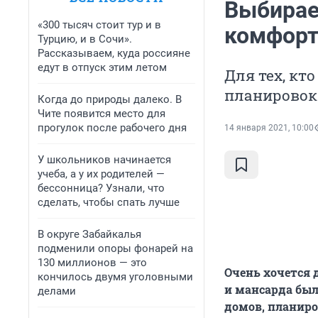
Выбирае
«300 тысяч стоит тур и в
комфорт
Турцию, и в Сочи».
Рассказываем, куда россияне
едут в отпуск этим летом
Для тех, кт
планировок 
Когда до природы далеко. В
Чите появится место для
прогулок после рабочего дня
14 января 2021, 10:00
У школьников начинается
учеба, а у их родителей —
бессонница? Узнали, что
сделать, чтобы спать лучше
В округе Забайкалья
подменили опоры фонарей на
130 миллионов — это
Очень хочется д
кончилось двумя уголовными
и мансарда была
делами
домов, планиров