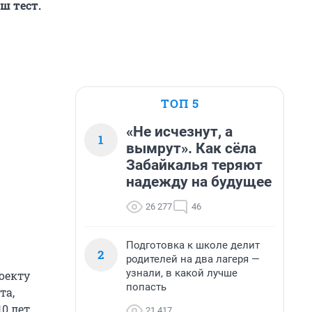
ш тест.
ТОП 5
«Не исчезнут, а
1
вымрут». Как сёла
Забайкалья теряют
надежду на будущее
26 277
46
Подготовка к школе делит
2
родителей на два лагеря —
узнали, в какой лучше
оекту
попасть
та,
0 лет
21 417