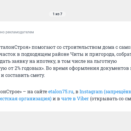
1 из 7
ено рекламодателем
талонСтроя» помогают со строительством дома с само
участок в подходящем районе Читы и пригорода, собра
ать заявку на ипотеку, в том числе на льготную
ую от 2% годовых». Во время оформления документов
и составить смету.
онСтрое» – на сайте
etalon75.ru
, в
Instagram (запрещён
истская организация)
и в
чате в Viber
(открывать со см