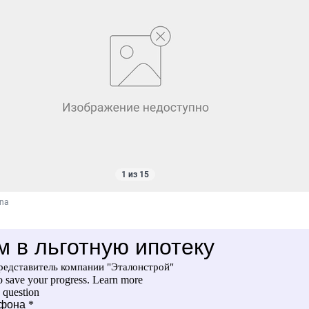
1 из 15
ina