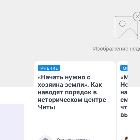
МНЕНИЕ
МНЕНИ
«Начать нужно с
«Мы в
хозяина земли». Как
Нолан
наводят порядок в
настр
историческом центре
смотр
Читы
чтобы
выгля
Команда проекта