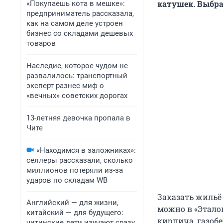
катушек. Выбра
«Покупаешь кота в мешке»:
предприниматель рассказала,
как на самом деле устроен
бизнес со складами дешевых
товаров
Наследие, которое чудом не
развалилось: транспортный
эксперт разнес миф о
«вечных» советских дорогах
13-летняя девочка пропала в
Чите
«Находимся в заложниках»:
селлеры рассказали, сколько
миллионов потеряли из-за
ударов по складам WB
Заказать жиль
Английский — для жизни,
можно в «Эталон
китайский — для будущего:
кирпича, газобе
читинские дети изучают сразу