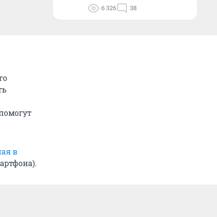
6 326
38
го
ть
 помогут
ная в
артфона).