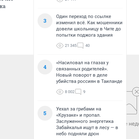
ка
Один переход по ссылке
3
изменил всё. Как мошенники
довели школьницу в Чите до
попытки поджога здания
21 345
40
«Насиловал на глазах у
4
связанных родителей».
Новый поворот в деле
убийства россиян в Таиланде
8 002
9
Уехал за грибами на
5
«Крузаке» и пропал.
Заслуженного энергетика
Забайкалья ищут в лесу — в
небо подняли дрон