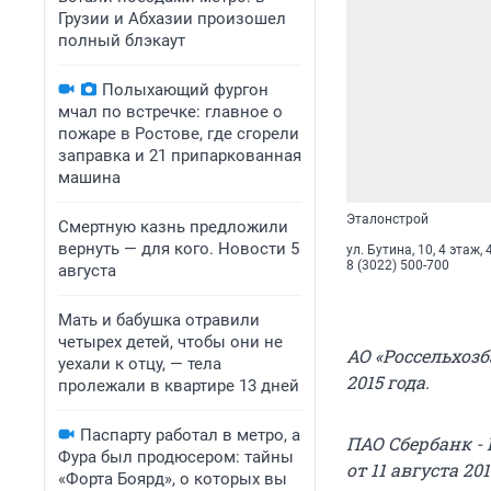
Грузии и Абхазии произошел
полный блэкаут
Полыхающий фургон
мчал по встречке: главное о
пожаре в Ростове, где сгорели
заправка и 21 припаркованная
машина
Эталонстрой
Смертную казнь предложили
вернуть — для кого. Новости 5
ул. Бутина, 10, 4 этаж,
8 (3022) 500-700
августа
Мать и бабушка отравили
четырех детей, чтобы они не
АО «Россельхозб
уехали к отцу, — тела
2015 года.
пролежали в квартире 13 дней
Паспарту работал в метро, а
ПАО Сбербанк -
Фура был продюсером: тайны
от 11 августа 2
«Форта Боярд», о которых вы