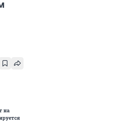
м
т на
ируется