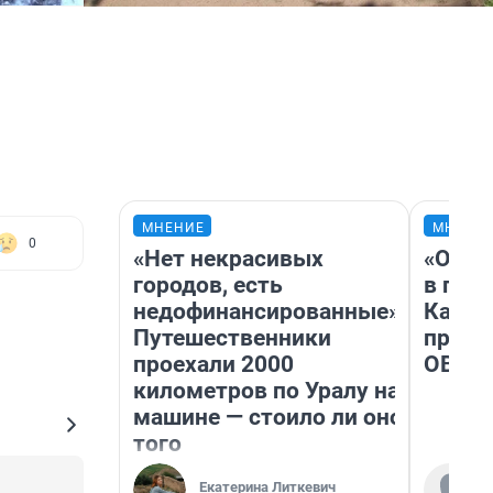
МНЕНИЕ
МНЕНИ
0
«Нет некрасивых
«Огра
городов, есть
в гол
недофинансированные».
Как в
Путешественники
профе
проехали 2000
ОВЗ
километров по Уралу на
машине — стоило ли оно
того
Екатерина Литкевич