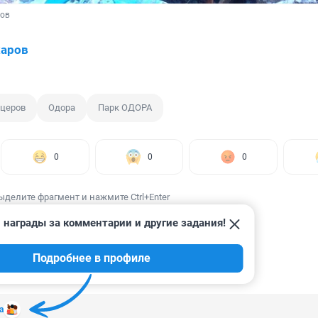
ов
харов
церов
Одора
Парк ОДОРА
0
0
0
ыделите фрагмент и нажмите Ctrl+Enter
 награды за комментарии и другие задания!
Подробнее в профиле
ИИ
13
а