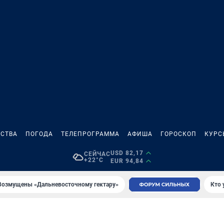
СТВА
ПОГОДА
ТЕЛЕПРОГРАММА
АФИША
ГОРОСКОП
КУРС
USD 82,17
СЕЙЧАС
+22°C
EUR 94,84
Возмущены «Дальневосточному гектару»
Кто 