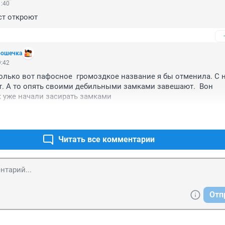
1:40
ст откроют
рошечка
9:42
олько вот пафосное  громоздкое название я бы отменила. С ни
. А то опять своими дебильными замками завешают.  Вон 
 уже начали засирать замками
Читать все комментарии
Отп