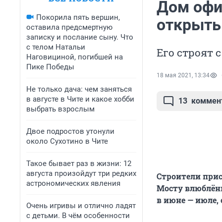
Дом офи
Покорила пять вершин,
открыть
оставила предсмертную
записку и послание сыну. Что
с телом Натальи
Его строят с
Наговициной, погибшей на
Пике Победы
18 мая 2021, 13:34
Не только дача: чем заняться
в августе в Чите и какое хобби
13
коммен
выбрать взрослым
Двое подростов утонули
около Сухотино в Чите
Такое бывает раз в жизни: 12
августа произойдут три редких
Строители при
астрономических явления
Мосту влюблённ
в июне — июле,
Очень игривы и отлично ладят
с детьми. В чём особенности