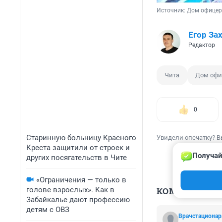
Источник: 
Дом офицер
Егор За
Редактор
Чита
Дом офи
0
Старинную больницу Красного
Увидели опечатку? В
Креста защитили от строек и
Получай
других посягательств в Чите
«Ограничения — только в
голове взрослых». Как в
КОММЕНТАР
Забайкалье дают профессию
детям с ОВЗ
Врачстационар