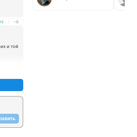
+3
–0
х и той 
+1
–0
равить