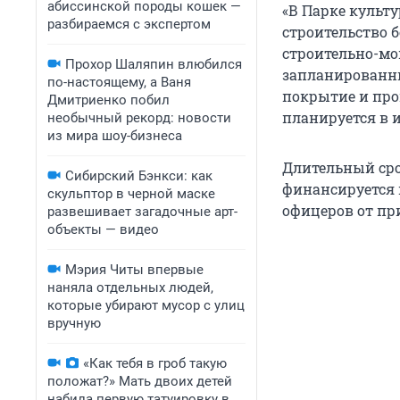
абиссинской породы кошек —
«В Парке культ
разбираемся с экспертом
строительство 
строительно-мон
Прохор Шаляпин влюбился
запланированны
по-настоящему, а Ваня
покрытие и про
Дмитриенко побил
планируется в и
необычный рекорд: новости
из мира шоу-бизнеса
Длительный сро
Сибирский Бэнкси: как
финансируется 
скульптор в черной маске
офицеров от пр
развешивает загадочные арт-
объекты — видео
Мэрия Читы впервые
наняла отдельных людей,
которые убирают мусор с улиц
вручную
«Как тебя в гроб такую
положат?» Мать двоих детей
набила первую татуировку в