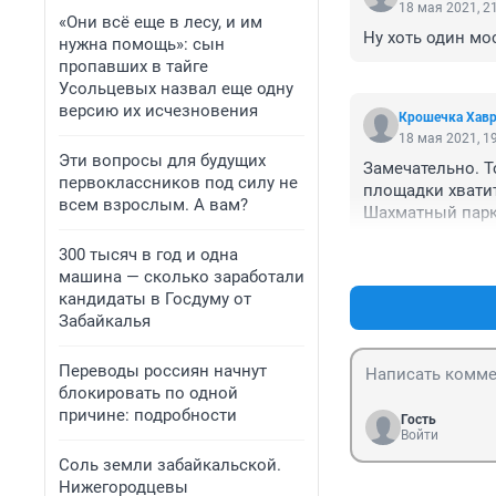
18 мая 2021, 2
«Они всё еще в лесу, и им
Ну хоть один мо
нужна помощь»: сын
пропавших в тайге
Усольцевых назвал еще одну
версию их исчезновения
Крошечка Хав
18 мая 2021, 1
Эти вопросы для будущих
Замечательно. Т
первоклассников под силу не
площадки хватит
всем взрослым. А вам?
Шахматный парк
300 тысяч в год и одна
машина — сколько заработали
кандидаты в Госдуму от
Забайкалья
Переводы россиян начнут
блокировать по одной
причине: подробности
Гость
Войти
Соль земли забайкальской.
Нижегородцевы