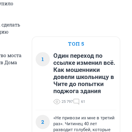
упило
 сделать
ацию
ТОП 5
Один переход по
тво моста
1
ссылке изменил всё.
тв Дома
Как мошенники
довели школьницу в
Чите до попытки
поджога здания
25 797
61
«Не привози их мне в третий
2
раз». Читинец 40 лет
разводит голубей, которые