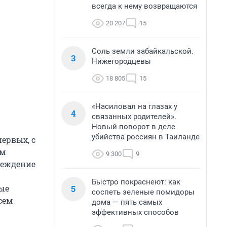
всегда к нему возвращаются
20 207
15
Соль земли забайкальской.
3
Нижегородцевы
18 805
15
«Насиловал на глазах у
4
связанных родителей».
Новый поворот в деле
убийства россиян в Таиланде
ервых, с
ем
9 300
9
реждение
Быстро покраснеют: как
5
ные
соспеть зеленые помидоры
сем
дома — пять самых
эффективных способов