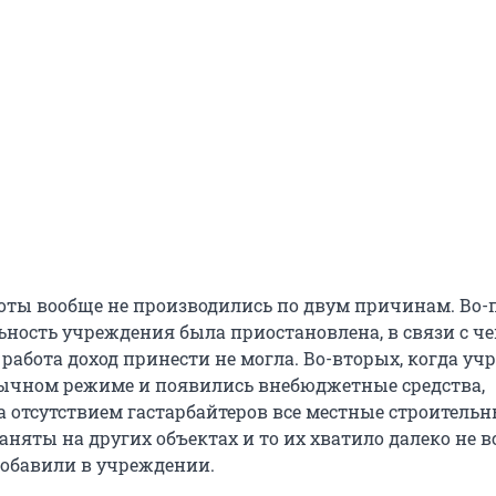
боты вообще не производились по двум причинам. Во-п
льность учреждения была приостановлена, в связи с ч
работа доход принести не могла. Во-вторых, когда уч
бычном режиме и появились внебюджетные средства,
за отсутствием гастарбайтеров все местные строитель
няты на других объектах и то их хватило далеко не в
 добавили в учреждении.