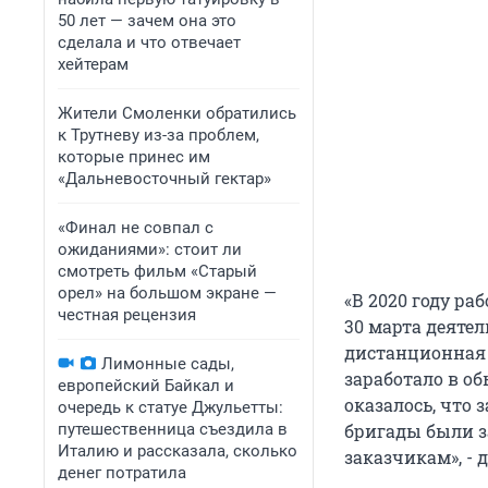
50 лет — зачем она это
сделала и что отвечает
хейтерам
Жители Смоленки обратились
к Трутневу из-за проблем,
которые принес им
«Дальневосточный гектар»
«Финал не совпал с
ожиданиями»: стоит ли
смотреть фильм «Старый
орел» на большом экране —
«В 2020 году ра
честная рецензия
30 марта деяте
дистанционная 
Лимонные сады,
заработало в о
европейский Байкал и
оказалось, что 
очередь к статуе Джульетты:
путешественница съездила в
бригады были за
Италию и рассказала, сколько
заказчикам», -
денег потратила