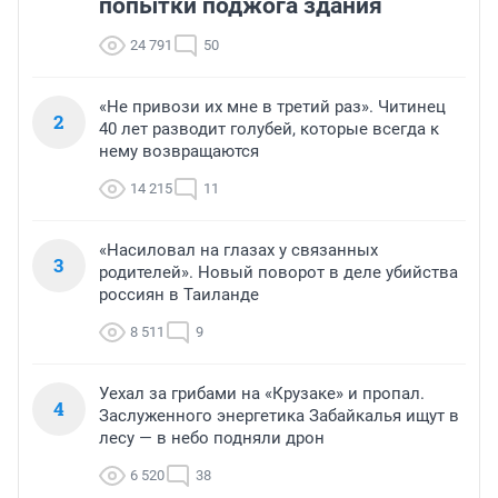
попытки поджога здания
24 791
50
«Не привози их мне в третий раз». Читинец
2
40 лет разводит голубей, которые всегда к
нему возвращаются
14 215
11
«Насиловал на глазах у связанных
3
родителей». Новый поворот в деле убийства
россиян в Таиланде
8 511
9
Уехал за грибами на «Крузаке» и пропал.
4
Заслуженного энергетика Забайкалья ищут в
лесу — в небо подняли дрон
6 520
38