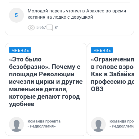
Молодой парень утонул в Арахлее во время
5
катания на лодке с девушкой
5 967
81
МНЕНИЕ
МНЕНИЕ
«Это было
«Ограничения 
безобразно». Почему с
в голове взрос
площади Революции
Как в Забайка
исчезли цирки и другие
профессию дет
маленькие детали,
ОВЗ
которые делают город
удобнее
Команда проекта
Команда проек
«Редколлегия»
«Редколлегия»