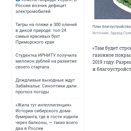
России возник дефицит
электромобилей
Тигры на пляже и 300 оленей
План благоустройства
в дикой природе: топ-24
Источник: 
Эдуард Гол
самых красивых бухт
Приморского края
«Там будет стро
газонное покрыт
Студентка ИРНИТУ получила
миллион рублей на развитие
2019 году. Раз
своего стартапа
и благоустройс
Дождливые выходные ждут
Забайкалье. Синоптики дали
прогноз погоды
«Жила тут интеллигенция».
История сибирского дома-
бумеранга, где в гости ходили
через балконы, — таких всего
два в России