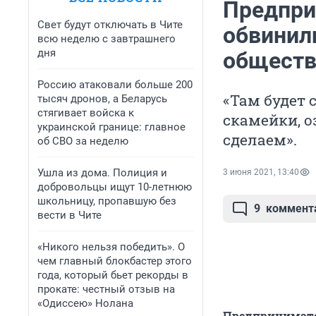
Предпри
Свет будут отключать в Чите
обвинил
всю неделю с завтрашнего
дня
обществ
Россию атаковали больше 200
«Там будет 
тысяч дронов, а Беларусь
стягивает войска к
скамейки, о
украинской границе: главное
сделаем».
об СВО за неделю
Ушла из дома. Полиция и
3 июня 2021, 13:40
добровольцы ищут 10-летнюю
школьницу, пропавшую без
9
коммент
вести в Чите
«Никого нельзя победить». О
чем главный блокбастер этого
года, который бьет рекорды в
прокате: честный отзыв на
«Одиссею» Нолана
Предпринимател