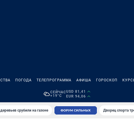
СТВА
ПОГОДА
ТЕЛЕПРОГРАММА
АФИША
ГОРОСКОП
КУРС
USD 81,41
СЕЙЧАС
+19°C
EUR 94,06
 деревьев срубили на газоне
Дворец спорта т