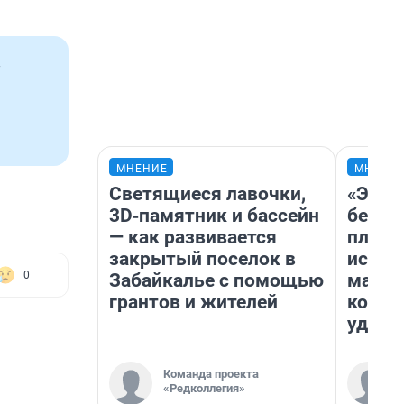
МНЕНИЕ
МНЕНИ
Светящиеся лавочки,
«Это 
3D‑памятник и бассейн
безоб
— как развивается
площа
закрытый поселок в
исчез
0
Забайкалье с помощью
мален
грантов и жителей
котор
удобн
Команда проекта
«Редколлегия»