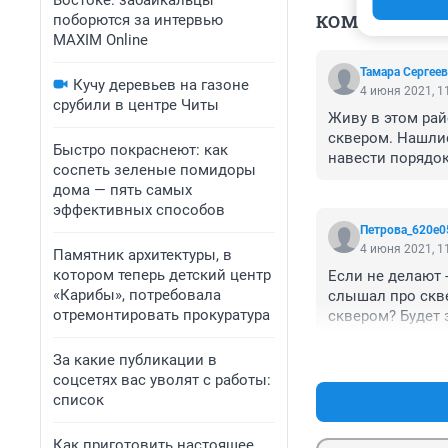
Востоке: забайкальцы
КОММЕНТАР
поборются за интервью
MAXIM Online
Тамара Сергее
Кучу деревьев на газоне
4 июня 2021, 1
срубили в центре Читы
Живу в этом рай
сквером. Нашлис
Быстро покраснеют: как
навести порядок,
соспеть зеленые помидоры
дома — пять самых
эффективных способов
Петрова_620e0
4 июня 2021, 1
Памятник архитектуры, в
котором теперь детский центр
Если не делают -
«Карибы», потребовала
слышал про скве
отремонтировать прокуратура
сквером? Будет 
За какие публикации в
соцсетях вас уволят с работы:
список
Как приготовить настоящее