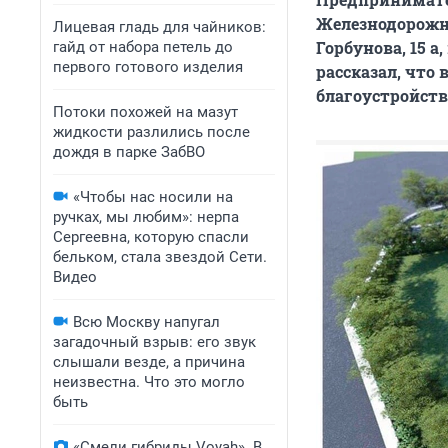
Железнодорожно
Лицевая гладь для чайников:
Горбунова, 15 а
гайд от набора петель до
первого готового изделия
рассказал, что
благоустройств
Потоки похожей на мазут
жидкости разлились после
дождя в парке ЗабВО
«Чтобы нас носили на
ручках, мы любим»: нерпа
Сергеевна, которую спасли
бельком, стала звездой Сети.
Видео
Всю Москву напугал
загадочный взрыв: его звук
слышали везде, а причина
неизвестна. Что это могло
быть
«Смели гибриды Voyah». В