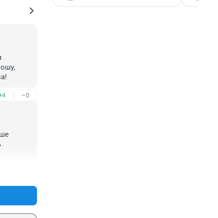
 
шу, 
а!
+4
–0
ше 
 
+4
–0