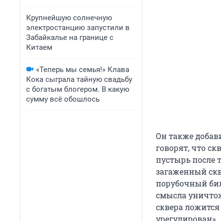
Крупнейшую солнечную
электростанцию запустили в
Забайкалье на границе с
Китаем
«Теперь мы семья!» Клава
Кока сыграла тайную свадьбу
с богатым блогером. В какую
сумму всё обошлось
Он также добав
говорят, что ск
пустырь после т
загаженный скве
порубочный бил
смысла уничтож
сквера ложится
урегулирован».