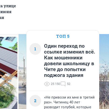
на улице
2 июня
ан
ТОП 5
Один переход по
1
ссылке изменил всё.
Как мошенники
довели школьницу в
Чите до попытки
поджога здания
25 150
52
«Не привози их мне в третий
2
раз». Читинец 40 лет
разводит голубей, которые