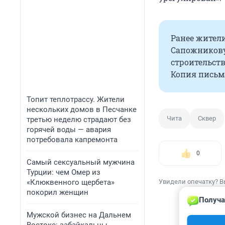
Ранее жител
Сапожникову,
строительств
Копия письма
Топит теплотрассу. Жители
нескольких домов в Песчанке
Чита
Сквер
третью неделю страдают без
горячей воды — авария
потребовала капремонта
0
Самый сексуальный мужчина
Турции: чем Омер из
«Клюквенного щербета»
Увидели опечатку? В
покорил женщин
Получа
Мужской бизнес на Дальнем