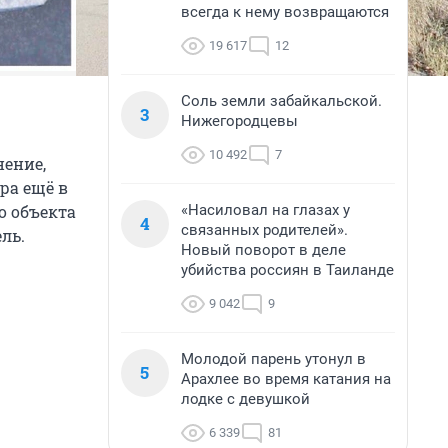
всегда к нему возвращаются
19 617
12
Соль земли забайкальской.
3
Нижегородцевы
10 492
7
нение,
ра ещё в
«Насиловал на глазах у
о объекта
4
связанных родителей».
ль.
Новый поворот в деле
убийства россиян в Таиланде
9 042
9
Молодой парень утонул в
5
Арахлее во время катания на
лодке с девушкой
6 339
81