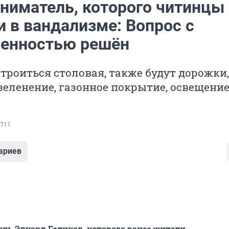
ниматель, которого читинцы
и в вандализме: Вопрос с
енностью решён
строиться столовая, также будут дорожки,
зеленение, газонное покрытие, освещени
711
ариев
ь Эдуард Голиков, которого ранее жители