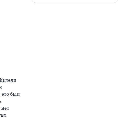
«Жители
м
, это был
ь
 нет
тво