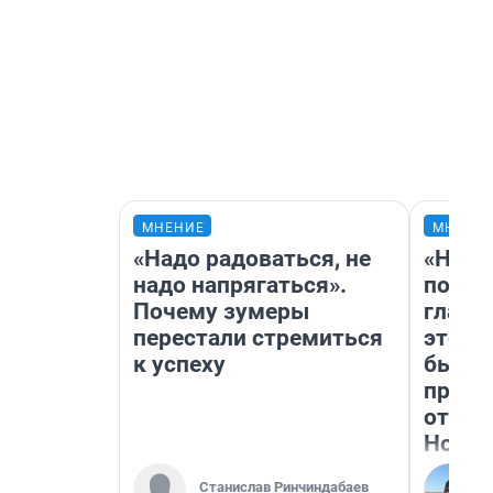
МНЕНИЕ
МНЕНИ
«Надо радоваться, не
«Нико
надо напрягаться».
побед
Почему зумеры
главн
перестали стремиться
этого
к успеху
бьет 
прока
отзыв
Нолан
Станислав Ринчиндабаев