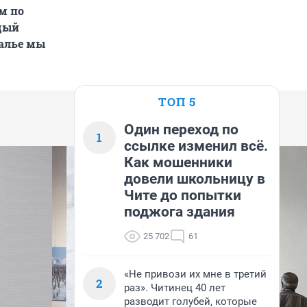
м по
ждый
калье мы
ТОП 5
Один переход по
1
ссылке изменил всё.
Как мошенники
довели школьницу в
Чите до попытки
поджога здания
25 702
61
«Не привози их мне в третий
2
раз». Читинец 40 лет
разводит голубей, которые