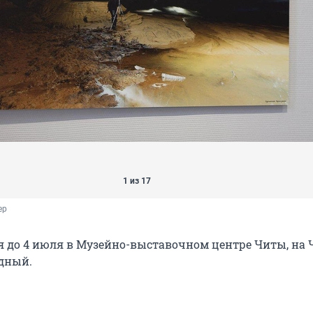
1 из 17
ер
я до 4 июля в Музейно-выставочном центре Читы, на 
одный.