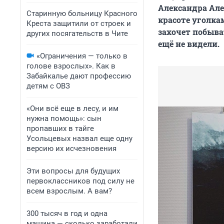
Александра Ал
Старинную больницу Красного
красоте уголка
Креста защитили от строек и
захочет побыва
других посягательств в Чите
ещё не видели.
«Ограничения — только в
голове взрослых». Как в
Забайкалье дают профессию
детям с ОВЗ
«Они всё еще в лесу, и им
нужна помощь»: сын
пропавших в тайге
Усольцевых назвал еще одну
версию их исчезновения
Эти вопросы для будущих
первоклассников под силу не
всем взрослым. А вам?
300 тысяч в год и одна
машина — сколько заработали