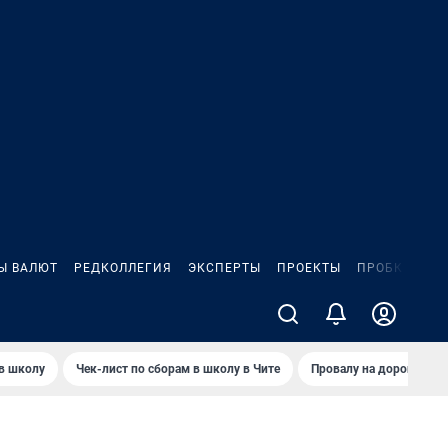
Ы ВАЛЮТ
РЕДКОЛЛЕГИЯ
ЭКСПЕРТЫ
ПРОЕКТЫ
ПРОБКИ
ИГ
 в школу
Чек-лист по сборам в школу в Чите
Провалу на дороге пол