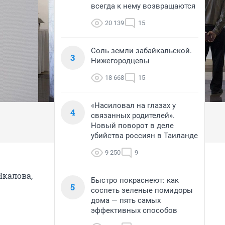
всегда к нему возвращаются
20 139
15
Соль земли забайкальской.
3
Нижегородцевы
18 668
15
«Насиловал на глазах у
4
связанных родителей».
Новый поворот в деле
убийства россиян в Таиланде
9 250
9
Чкалова,
Быстро покраснеют: как
5
соспеть зеленые помидоры
дома — пять самых
эффективных способов