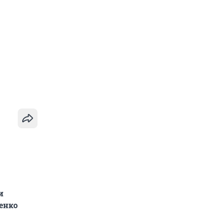
и
енко