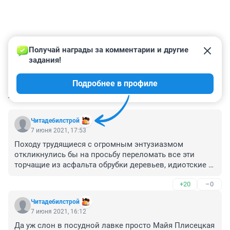
Получай награды за комментарии и другие 
задания!
Подробнее в профиле
КОММЕНТАРИИ
5
Читадебилстрой
7 июня 2021, 17:53
Походу трудящиеся с огромным энтузиазмом 
откликнулись бы на просьбу переломать все эти 
торчащие из асфальта обрубки деревьев, идиотские 
портреты с вопиющими ошибками и убогие сараюхи 
+20
–0
на площади об сапожниковско-яриловские хребтины
Читадебилстрой
7 июня 2021, 16:12
Да уж слон в посудной лавке просто Майя Плисецкая 