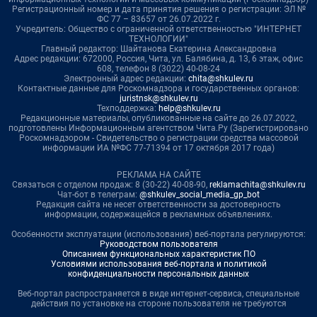
Регистрационный номер и дата принятия решения о регистрации: ЭЛ №
ФС 77 – 83657 от 26.07.2022 г.
Учредитель: Общество с ограниченной ответственностью "ИНТЕРНЕТ
ТЕХНОЛОГИИ"
Главный редактор: Шайтанова Екатерина Александровна
Адрес редакции: 672000, Россия, Чита, ул. Балябина, д. 13, 6 этаж, офис
608, телефон 8 (3022) 40-08-24
Электронный адрес редакции:
chita@shkulev.ru
Контактные данные для Роскомнадзора и государственных органов:
juristnsk@shkulev.ru
Техподдержка:
help@shkulev.ru
Редакционные материалы, опубликованные на сайте до 26.07.2022,
подготовлены Информационным агентством Чита.Ру (Зарегистрировано
Роскомнадзором - Свидетельство о регистрации средства массовой
информации ИА №ФС 77-71394 от 17 октября 2017 года)
РЕКЛАМА НА САЙТЕ
Связаться с отделом продаж: 8 (30-22) 40-08-90,
reklamachita@shkulev.ru
Чат-бот в телеграм:
@shkulev_social_media_gp_bot
Редакция сайта не несет ответственности за достоверность
информации, содержащейся в рекламных объявлениях.
Особенности эксплуатации (использования) веб-портала регулируются:
Руководством пользователя
Описанием функциональных характеристик ПО
Условиями использования веб-портала и политикой
конфиденциальности персональных данных
Веб-портал распространяется в виде интернет-сервиса, специальные
действия по установке на стороне пользователя не требуются