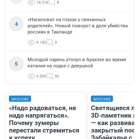
18 318
8
«Насиловал на глазах у связанных
4
родителей». Новый поворот в деле убийства
россиян в Таиланде
9 150
9
Молодой парень утонул в Арахлее во время
5
катания на лодке с девушкой
6 509
90
МНЕНИЕ
МНЕНИЕ
«Надо радоваться, не
Светящиеся ла
надо напрягаться».
3D‑памятник и
Почему зумеры
— как развивае
перестали стремиться
закрытый посе
к успеху
Забайкалье с 