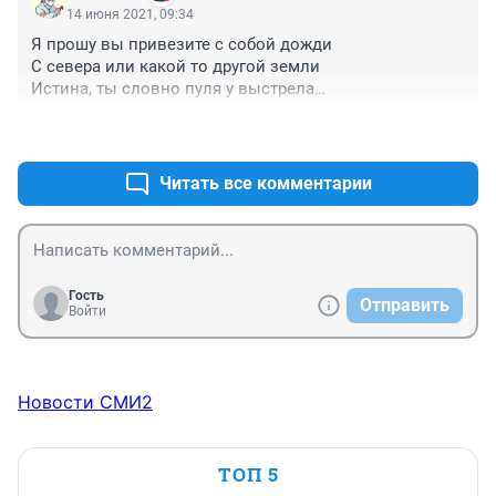
14 июня 2021, 09:34
Я прошу вы привезите с собой дожди
С севера или какой то другой земли
Истина, ты словно пуля у выстрела
Так проста и немыслима
+9
–8
Привозите дожди
Дожди, косые дожди
Дожди с далёкого берега
Читать все комментарии
Дожди, косые дожди
Дожди.
Гость
Отправить
Войти
Новости СМИ2
ТОП 5