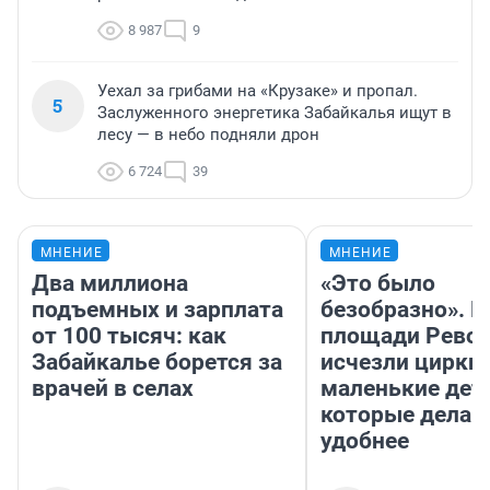
8 987
9
Уехал за грибами на «Крузаке» и пропал.
5
Заслуженного энергетика Забайкалья ищут в
лесу — в небо подняли дрон
6 724
39
МНЕНИЕ
МНЕНИЕ
Два миллиона
«Это было
подъемных и зарплата
безобразно». П
от 100 тысяч: как
площади Рево
Забайкалье борется за
исчезли цирки 
врачей в селах
маленькие дет
которые делаю
удобнее