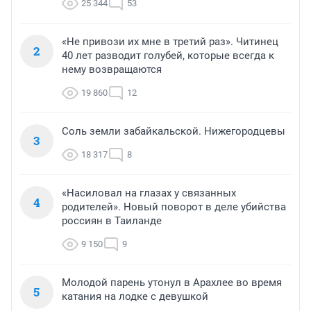
25 344
53
«Не привози их мне в третий раз». Читинец
2
40 лет разводит голубей, которые всегда к
нему возвращаются
19 860
12
Соль земли забайкальской. Нижегородцевы
3
18 317
8
«Насиловал на глазах у связанных
4
родителей». Новый поворот в деле убийства
россиян в Таиланде
9 150
9
Молодой парень утонул в Арахлее во время
5
катания на лодке с девушкой