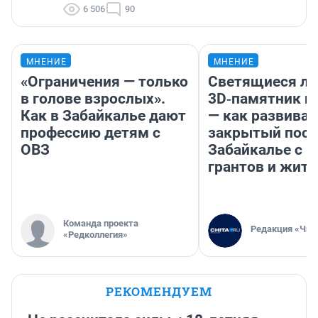
6 506
90
МНЕНИЕ
МНЕНИЕ
«Ограничения — только
Светящиеся ла
в голове взрослых».
3D‑памятник и
Как в Забайкалье дают
— как развивае
профессию детям с
закрытый посе
ОВЗ
Забайкалье с 
грантов и жите
Команда проекта
Редакция «Чит
«Редколлегия»
РЕКОМЕНДУЕМ