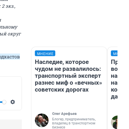
 экз.,
я
ельному
ый округ
МНЕНИЕ
МНЕНИ
одкастов
Наследие, которое
Прода
чудом не развалилось:
возьм
транспортный эксперт
нам г
разнес миф о «вечных»
налог
советских дорогах
косне
даже 
Settings
Олег Арефьев
Блогер, предприниматель,
владелец в транспортном
бизнесе