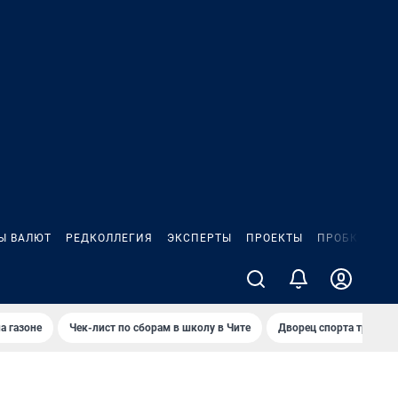
Ы ВАЛЮТ
РЕДКОЛЛЕГИЯ
ЭКСПЕРТЫ
ПРОЕКТЫ
ПРОБКИ
ИГ
а газоне
Чек-лист по сборам в школу в Чите
Дворец спорта требую