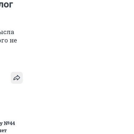
лог
мысла
ого не
гу №44
нет