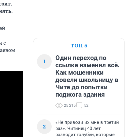
тоит.
иять.
ей
ы с
ТОП 5
раевом
Один переход по
1
ссылке изменил всё.
Как мошенники
довели школьницу в
Чите до попытки
поджога здания
25 215
52
«Не привози их мне в третий
2
раз». Читинец 40 лет
разводит голубей, которые