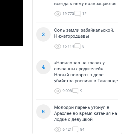
всегда к нему возвращаются
19 770
12
Соль земли забайкальской.
3
Нижегородцевы
16 114
8
«Насиловал на глазах у
4
связанных родителей».
Новый поворот в деле
убийства россиян в Таиланде
9 098
9
Молодой парень утонул в
5
Арахлее во время катания на
лодке с девушкой
6 421
84