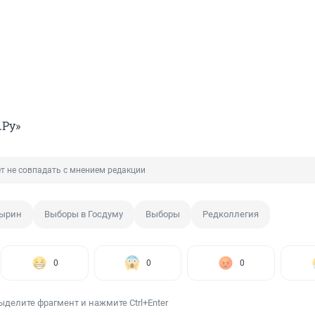
.Ру»
т не совпадать с мнением редакции
дырин
Выборы в Госдуму
Выборы
Редколлегия
0
0
0
ыделите фрагмент и нажмите Ctrl+Enter