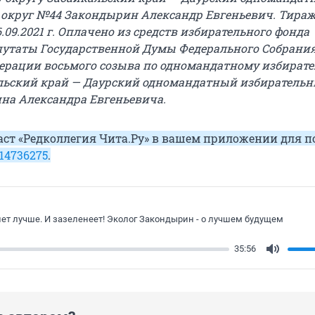
округ №44 Закондырин Александр Евгеньевич. Тираж 2
.09.2021 г. Оплачено из средств избирательного фонда
путаты Государственной Думы Федерального Собрани
ерации восьмого созыва по одномандатному избират
льский край — Даурский одномандатный избирательн
на Александра Евгеньевича.
аст «Редколлегия Чита.Ру» в вашем приложении для п
514736275
.
нет лучше. И зазеленеет! Эколог Закондырин - о лучшем будущем
35:56
Mute