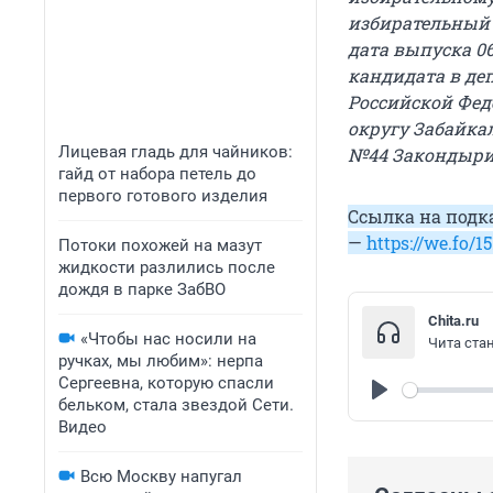
избирательный 
дата выпуска 06
кандидата в де
Российской Фед
округу Забайка
Лицевая гладь для чайников:
№44 Закондыри
гайд от набора петель до
первого готового изделия
Ссылка на подк
—
https://we.fo/1
Потоки похожей на мазут
жидкости разлились после
дождя в парке ЗабВО
Chita.ru
«Чтобы нас носили на
Чита ста
ручках, мы любим»: нерпа
Сергеевна, которую спасли
бельком, стала звездой Сети.
Play
Видео
Всю Москву напугал