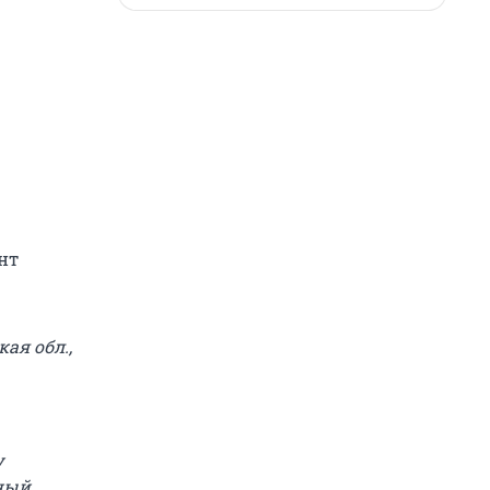
нт
ая обл.,
у
ный