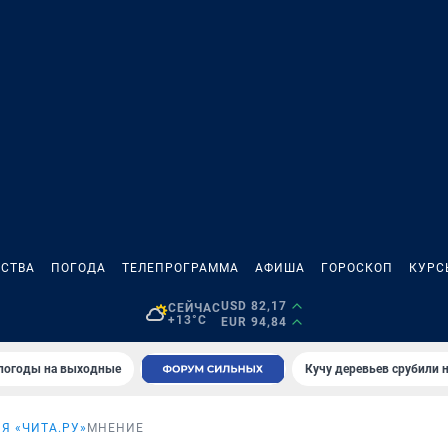
СТВА
ПОГОДА
ТЕЛЕПРОГРАММА
АФИША
ГОРОСКОП
КУРС
USD 82,17
СЕЙЧАС
+13°C
EUR 94,84
 погоды на выходные
Кучу деревьев срубили н
Я «ЧИТА.РУ»
МНЕНИЕ