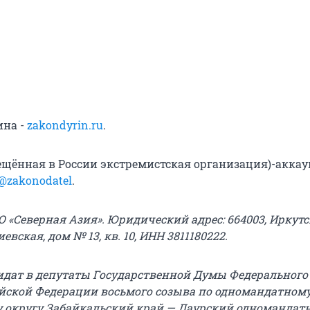
ина -
zakondyrin.ru
.
рещённая в России экстремистская организация)-аккау
@zakonodatel
.
 «Северная Азия». Юридический адрес: 664003, Иркутск
Киевская, дом № 13, кв. 10, ИНН 3811180222.
идат в депутаты Государственной Думы Федерального
йской Федерации восьмого созыва по одномандатном
 округу Забайкальский край — Даурский одномандат