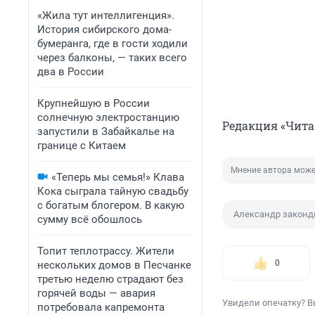
«Жила тут интеллигенция».
История сибирского дома-
бумеранга, где в гости ходили
через балконы, — таких всего
два в России
Крупнейшую в России
солнечную электростанцию
Редакция «Чита
запустили в Забайкалье на
границе с Китаем
Мнение автора може
«Теперь мы семья!» Клава
Кока сыграла тайную свадьбу
с богатым блогером. В какую
Александр закон
сумму всё обошлось
Топит теплотрассу. Жители
0
нескольких домов в Песчанке
третью неделю страдают без
горячей воды — авария
Увидели опечатку? В
потребовала капремонта