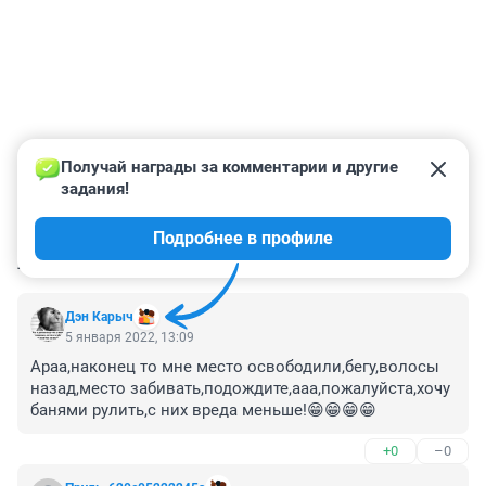
Получай награды за комментарии и другие 
задания!
Подробнее в профиле
КОММЕНТАРИИ
8
Дэн Карыч
5 января 2022, 13:09
Араа,наконец то мне место освободили,бегу,волосы 
назад,место забивать,подождите,ааа,пожалуйста,хочу 
банями рулить,с них вреда меньше!😁😁😁😁
+0
–0