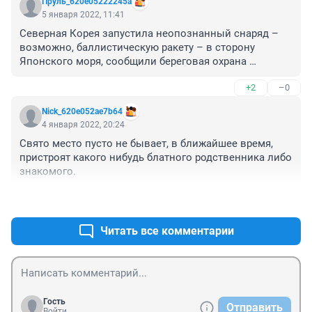
Пруль_620e05222245a
5 января 2022, 11:41
Северная Корея запустила неопознанный снаряд – 
возможно, баллистическую ракету – в сторону 
Японского моря, сообщили береговая охрана 
Японии и южнокорейский Комитет начальников 
+2
–0
штабов
Nick_620e052ae7b64
4 января 2022, 20:24
Свято место пусто не бывает, в ближайшее время, 
пристроят какого нибудь блатного родственника либо 
знакомого. 
+28
–0
Читать все комментарии
Гость
Отправить
Войти