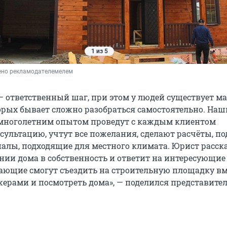
1 из 5
ено рекламодателемелем
— ответственный шаг, при этом у людей существует ма
торых бывает сложно разобраться самостоятельно. Наш
 многолетним опытом проведут с каждым клиентом
сультацию, учтут все пожелания, сделают расчёты, по
иалы, подходящие для местного климата. Юрист расск
нии дома в собственность и ответит на интересующие
лающие смогут съездить на строительную площадку вм
рами и посмотреть дома», — поделился представите