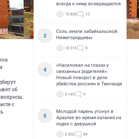
всегда к нему возвращаются
19 858
12
Соль земли забайкальской.
3
Нижегородцевы
18 315
8
сса
«Насиловал на глазах у
и
4
связанных родителей».
Новый поворот в деле
дберут
убийства россиян в Таиланде
ажет об
9 145
9
 вопросы.
есте с
ль
Молодой парень утонул в
5
Арахлее во время катания на
лодке с девушкой
6 502
89