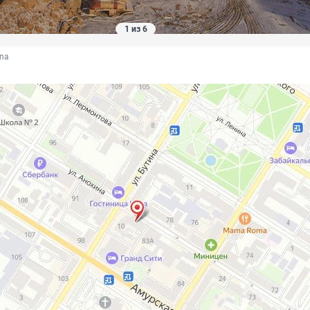
1 из 6
ina