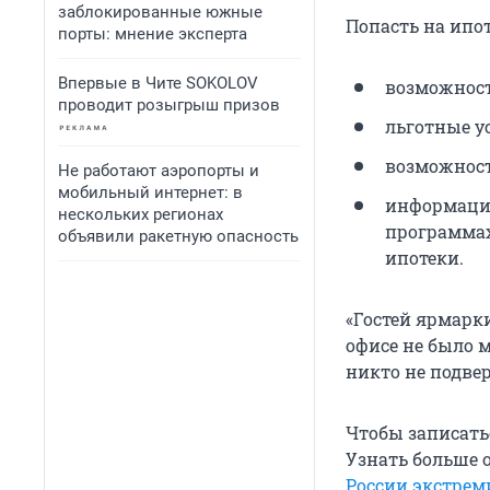
заблокированные южные
Попасть на ипо
порты: мнение эксперта
Впервые в Чите SOKOLOV
возможност
проводит розыгрыш призов
льготные у
возможност
Не работают аэропорты и
мобильный интернет: в
информацию
нескольких регионах
программах
объявили ракетную опасность
ипотеки.
«Гостей ярмарк
офисе не было 
никто не подвер
Чтобы записать
Узнать больше 
России экстрем