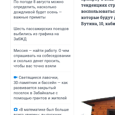
По погоде 8 августа можно
тенденциях стр
определить, насколько
воспользоватьс
дождливой будет осень —
которые будут 
важные приметы
Бутина, 10, каб
Шесть пассажирских поездов
выбились из графика на
ЗабЖД
Миссия — найти работу. О чем
спрашивать на собеседовании
и сколько денег просить,
чтобы вас точно взяли
Светящиеся лавочки,
3D‑памятник и бассейн — как
развивается закрытый
поселок в Забайкалье с
помощью грантов и жителей
«В математике был больше
всего уверен»: выпускник