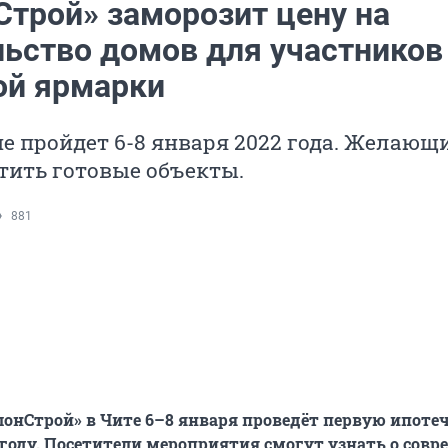
Строй» заморозит цену на
льство домов для участников
ой ярмарки
 пройдет 6-8 января 2022 года. Желающ
тить готовые объекты.
881
онСтрой» в Чите 6–8 января проведёт первую ипоте
 году. Посетители мероприятия смогут узнать о сов