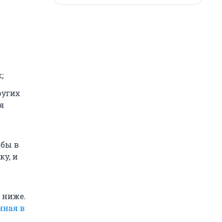
;
ругих
я
обы в
у, и
 ниже.
нная в