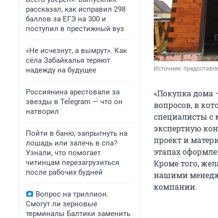
рассказал, как исправил 298
баллов за ЕГЭ на 300 и
поступил в престижный вуз
«Не исчезнут, а вымрут». Как
сёла Забайкалья теряют
Источник: 
предоставл
надежду на будущее
Россиянина арестовали за
«Покупка дома 
звезды в Telegram — что он
вопросов, в ко
натворил
специалисты с
экспертную кон
Пойти в баню, запрыгнуть на
проект и матер
лошадь или залечь в спа?
этапах оформле
Узнали, что помогает
читинцам перезагрузиться
Кроме того, же
после рабочих будней
нашими менедже
компании.
Вопрос на триллион.
Смогут ли зерновые
терминалы Балтики заменить