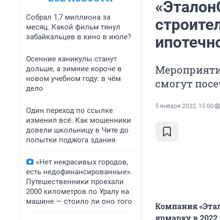
«Эталон
Собрал 1,7 миллиона за
строите
месяц. Какой фильм тянул
забайкальцев в кино в июле?
ипотечн
Осенние каникулы станут
Мероприятие
дольше, а зимние короче в
новом учебном году: в чём
смогут посе
дело
5 января 2022, 15:00
Один переход по ссылке
изменил всё. Как мошенники
довели школьницу в Чите до
попытки поджога здания
«Нет некрасивых городов,
есть недофинансированные».
Путешественники проехали
2000 километров по Уралу на
машине — стоило ли оно того
Компания «Этал
ярмарку в 2022