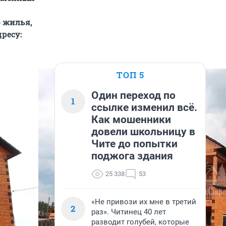
 жилья,
ресу:
ТОП 5
Один переход по
1
ссылке изменил всё.
Как мошенники
довели школьницу в
Чите до попытки
поджога здания
25 338
53
«Не привози их мне в третий
2
раз». Читинец 40 лет
разводит голубей, которые