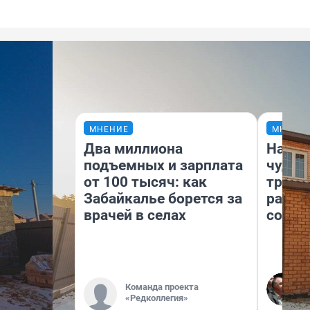
МНЕНИЕ
МНЕНИ
Два миллиона
Насле
подъемных и зарплата
чудом
от 100 тысяч: как
транс
Забайкалье борется за
разне
врачей в селах
совет
Команда проекта
«Редколлегия»