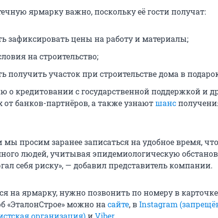
течную ярмарку важно, поскольку её гости получат:
ь зафиксировать цены на работу и материалы;
словия на строительство;
ь получить участок при строительстве дома в подарок
 о кредитовании с государственной поддержкой и д
 от банков-партнёров, а также узнают
шанс
получени
и мы просим заранее записаться на удобное время, чт
много людей, учитывая эпидемиологическую обстановк
гал себя риску», — добавил представитель компании.
ся на ярмарку, нужно позвонить по номеру в карточке
об «ЭталонСтрое» можно на
сайте
, в
Instagram (запрещё
истская организация)
и
Viber
.