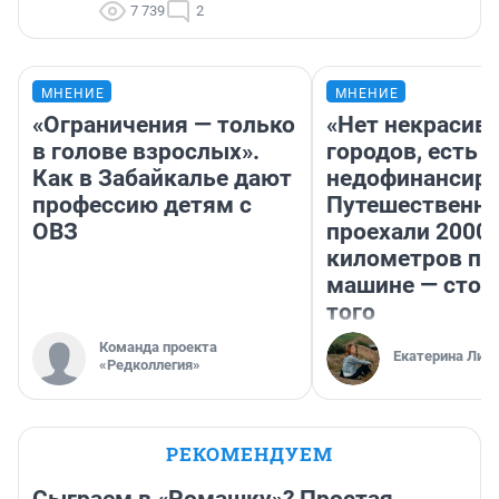
7 739
2
МНЕНИЕ
МНЕНИЕ
«Ограничения — только
«Нет некрасив
в голове взрослых».
городов, есть
Как в Забайкалье дают
недофинансиро
профессию детям с
Путешественн
ОВЗ
проехали 2000
километров по 
машине — стои
того
Команда проекта
Екатерина Лит
«Редколлегия»
РЕКОМЕНДУЕМ
Сыграем в «Ромашку»? Простая