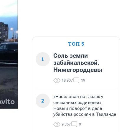
ТОП 5
Соль земли
1
забайкальской.
Нижегородцевы
18 907
19
«Насиловал на глазах у
2
связанных родителей».
Новый поворот в деле
убийства россиян в Таиланде
9 367
9