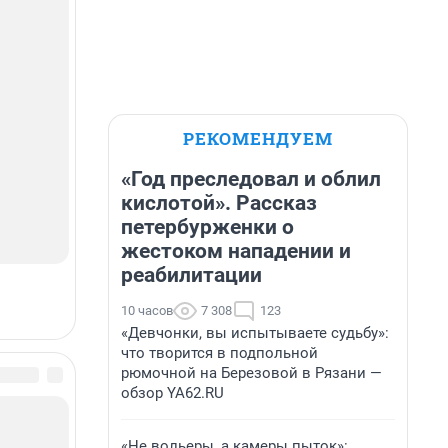
РЕКОМЕНДУЕМ
«Год преследовал и облил
кислотой». Рассказ
петербурженки о
жестоком нападении и
реабилитации
10 часов
7 308
123
«Девчонки, вы испытываете судьбу»:
что творится в подпольной
рюмочной на Березовой в Рязани —
обзор YA62.RU
«Не вольеры, а камеры пыток»: