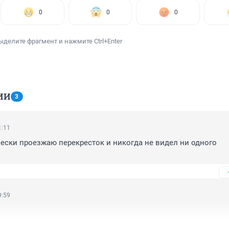
0
0
0
ыделите фрагмент и нажмите Ctrl+Enter
ИИ
3
1:11
ески проезжаю перекресток и никогда не видел ни одного 
9:59