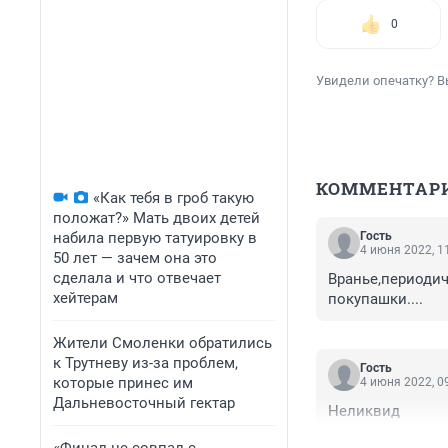
0
Увидели опечатку? В
КОММЕНТАР
«Как тебя в гроб такую
положат?» Мать двоих детей
набила первую татуировку в
Гость
4 июня 2022, 1
50 лет — зачем она это
сделала и что отвечает
Вранье,периодич
хейтерам
покупашки....
Жители Смоленки обратились
к Трутневу из-за проблем,
Гость
которые принес им
4 июня 2022, 0
Дальневосточный гектар
Неликвид