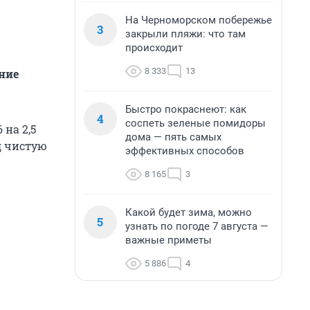
На Черноморском побережье
3
закрыли пляжи: что там
происходит
8 333
13
ение
Быстро покраснеют: как
4
соспеть зеленые помидоры
 на 2,5
дома — пять самых
д чистую
эффективных способов
8 165
3
Какой будет зима, можно
5
узнать по погоде 7 августа —
важные приметы
5 886
4