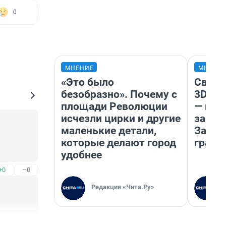
0
МНЕНИЕ
МНЕНИ
«Это было
Светя
безобразно». Почему с
3D‑па
площади Революции
— как
исчезли цирки и другие
закры
маленькие детали,
Забай
которые делают город
грант
удобнее
+0
–0
Редакция «Чита.Ру»