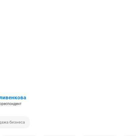
ливенкова
рреспондент
дажа бизнеса