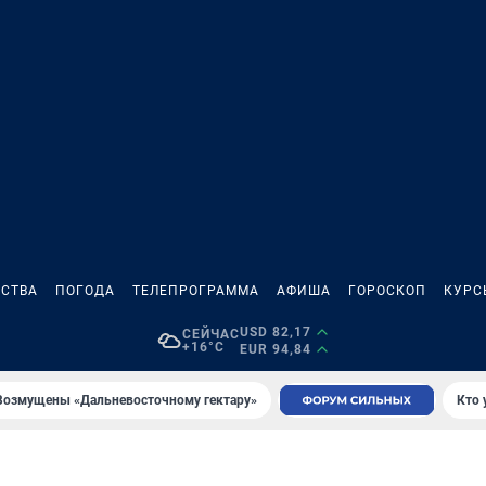
СТВА
ПОГОДА
ТЕЛЕПРОГРАММА
АФИША
ГОРОСКОП
КУРС
USD 82,17
СЕЙЧАС
+16°C
EUR 94,84
Возмущены «Дальневосточному гектару»
Кто 