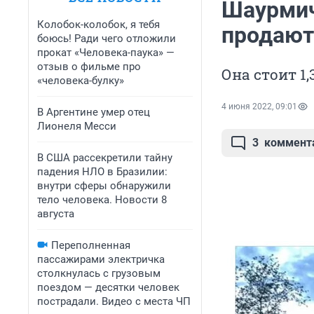
Шаурмич
Колобок-колобок, я тебя
продают
боюсь! Ради чего отложили
прокат «Человека-паука» —
отзыв о фильме про
Она стоит 1
«человека-булку»
4 июня 2022, 09:01
В Аргентине умер отец
Лионеля Месси
3
коммент
В США рассекретили тайну
падения НЛО в Бразилии:
внутри сферы обнаружили
тело человека. Новости 8
августа
Переполненная
пассажирами электричка
столкнулась с грузовым
поездом — десятки человек
пострадали. Видео с места ЧП