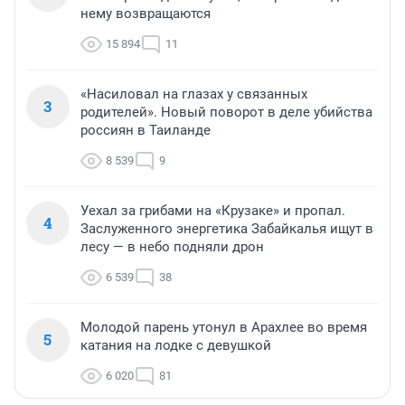
нему возвращаются
15 894
11
«Насиловал на глазах у связанных
3
родителей». Новый поворот в деле убийства
россиян в Таиланде
8 539
9
Уехал за грибами на «Крузаке» и пропал.
4
Заслуженного энергетика Забайкалья ищут в
лесу — в небо подняли дрон
6 539
38
Молодой парень утонул в Арахлее во время
5
катания на лодке с девушкой
6 020
81