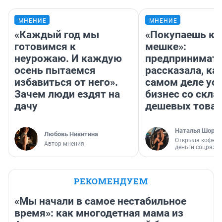
МНЕНИЕ
МНЕНИЕ
«Каждый год мы
«Покупаешь ко
готовимся к
мешке»:
неурожаю. И каждую
предпринимат
осень пытаемся
рассказала, как
избавиться от него».
самом деле ус
Зачем люди ездят на
бизнес со скл
дачу
дешевых това
Наталья Шорох
Любовь Никитина
Открыла кофейн
Автор мнения
деньги соцразв
РЕКОМЕНДУЕМ
«Мы начали в самое нестабильное
время»: как многодетная мама из