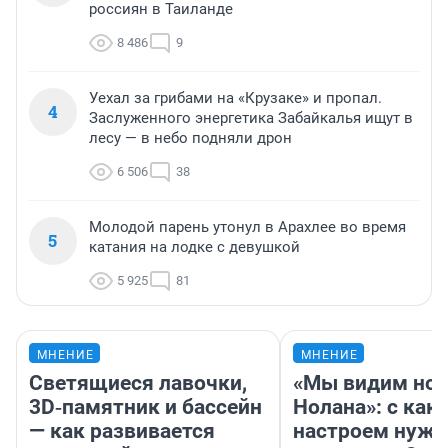
россиян в Таиланде
8 486
9
Уехал за грибами на «Крузаке» и пропал.
4
Заслуженного энергетика Забайкалья ищут в
лесу — в небо подняли дрон
6 506
38
Молодой парень утонул в Арахлее во время
5
катания на лодке с девушкой
5 925
81
МНЕНИЕ
МНЕНИЕ
Светящиеся лавочки,
«Мы видим нов
3D‑памятник и бассейн
Нолана»: с как
— как развивается
настроем нужн