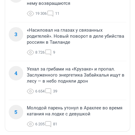
нему возвращаются
19 306
11
«Насиловал на глазах у связанных
3
родителей». Новый поворот в деле убийства
россиян в Таиланде
8 726
9
Уехал за грибами на «Крузаке» и пропал.
4
Заслуженного энергетика Забайкалья ищут в
лесу — в небо подняли дрон
6 654
39
Молодой парень утонул в Арахлее во время
5
катания на лодке с девушкой
6 205
81