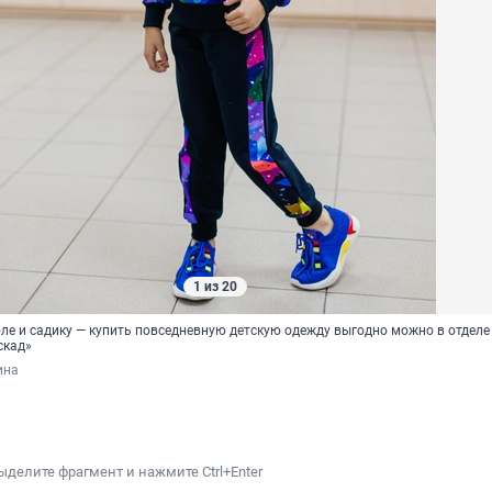
1 из 20
оле и садику — купить повседневную детскую одежду выгодно можно в отделе
скад»
ина
ыделите фрагмент и нажмите Ctrl+Enter