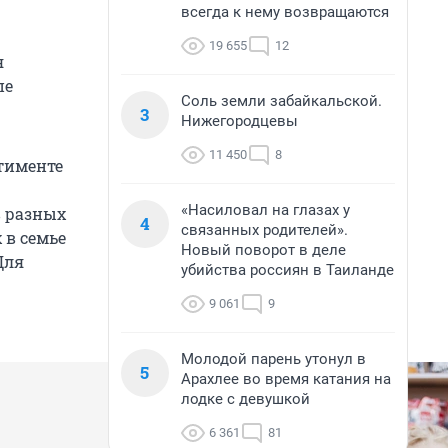
всегда к нему возвращаются
19 655
12
я
пе
Соль земли забайкальской.
3
Нижегородцевы
11 450
8
ртименте
«Насиловал на глазах у
в разных
4
связанных родителей».
 в семье
Новый поворот в деле
Для
убийства россиян в Таиланде
9 061
9
Молодой парень утонул в
5
Арахлее во время катания на
лодке с девушкой
6 361
81