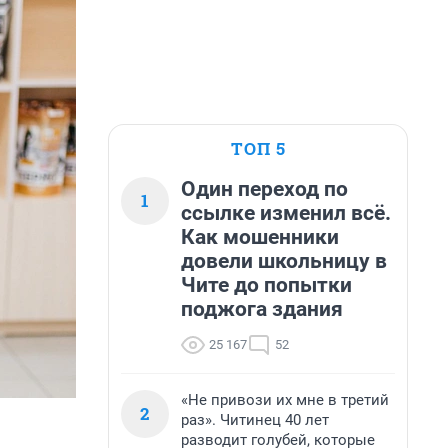
ТОП 5
Один переход по
1
ссылке изменил всё.
Как мошенники
довели школьницу в
Чите до попытки
поджога здания
25 167
52
«Не привози их мне в третий
2
раз». Читинец 40 лет
разводит голубей, которые