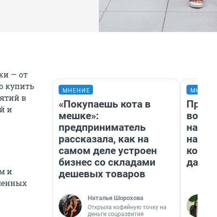
ки — от
но купить
МНЕНИЕ
МНЕНИ
ятий в
«Покупаешь кота в
Прода
й и
мешке»:
возьм
предприниматель
нам г
рассказала, как на
налог
самом деле устроен
косне
бизнес со складами
даже 
м и
дешевых товаров
менных
Наталья Шорохова
Открыла кофейную точку на
деньги соцразвития