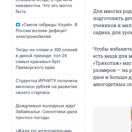
неизвестна. Что это могло
Для многих род
быть
подготовить дет
«Смели гибриды Voyah». В
учеников и мал
России возник дефицит
садика, для уро
электромобилей
Чтобы избавить
Тигры на пляже и 300 оленей
есть вещи для м
в дикой природе: топ-24
самых красивых бухт
«Трикотаж» маг
Приморского края
размеров — на р
двое и больше д
Студентка ИРНИТУ получила
многодетных сем
миллион рублей на развитие
своего стартапа
Дождливые выходные ждут
Забайкалье. Синоптики дали
прогноз погоды
«Жила тут интеллигенция».