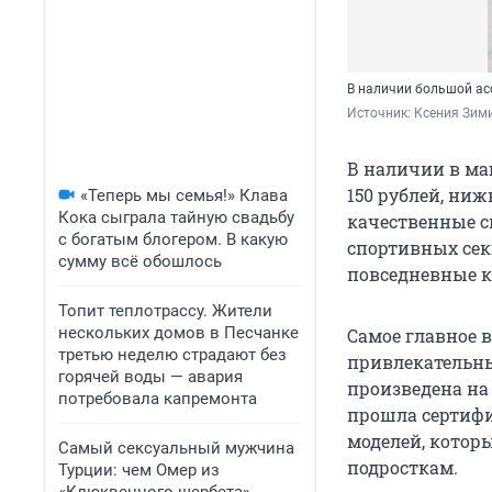
В наличии большой ас
Источник: 
Ксения Зим
В наличии в ма
150 рублей, ниж
«Теперь мы семья!» Клава
Кока сыграла тайную свадьбу
качественные с
с богатым блогером. В какую
спортивных сек
сумму всё обошлось
повседневные к
Топит теплотрассу. Жители
нескольких домов в Песчанке
Самое главное в
третью неделю страдают без
привлекательны
горячей воды — авария
произведена на
потребовала капремонта
прошла сертифи
моделей, котор
Самый сексуальный мужчина
подросткам.
Турции: чем Омер из