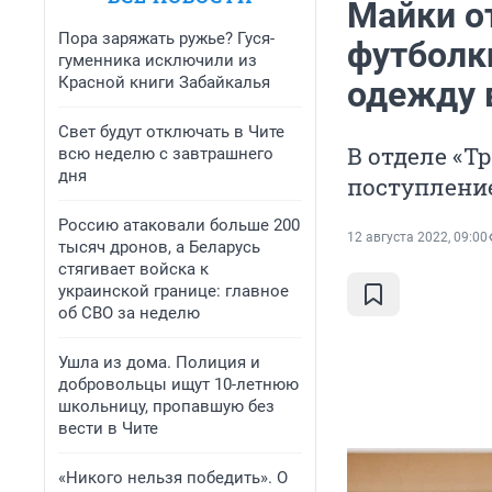
Майки от
Пора заряжать ружье? Гуся-
футболки
гуменника исключили из
Красной книги Забайкалья
одежду 
Свет будут отключать в Чите
В отделе «Т
всю неделю с завтрашнего
дня
поступлени
Россию атаковали больше 200
12 августа 2022, 09:00
тысяч дронов, а Беларусь
стягивает войска к
украинской границе: главное
об СВО за неделю
Ушла из дома. Полиция и
добровольцы ищут 10-летнюю
школьницу, пропавшую без
вести в Чите
«Никого нельзя победить». О