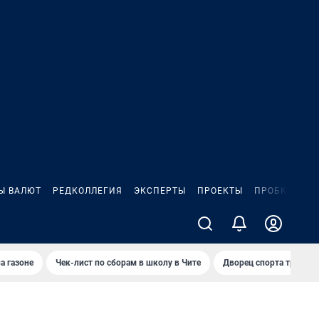
Ы ВАЛЮТ
РЕДКОЛЛЕГИЯ
ЭКСПЕРТЫ
ПРОЕКТЫ
ПРОБКИ
ИГ
а газоне
Чек-лист по сборам в школу в Чите
Дворец спорта требую