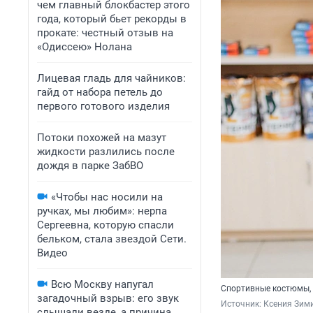
чем главный блокбастер этого
года, который бьет рекорды в
прокате: честный отзыв на
«Одиссею» Нолана
Лицевая гладь для чайников:
гайд от набора петель до
первого готового изделия
Потоки похожей на мазут
жидкости разлились после
дождя в парке ЗабВО
«Чтобы нас носили на
ручках, мы любим»: нерпа
Сергеевна, которую спасли
бельком, стала звездой Сети.
Видео
Всю Москву напугал
Спортивные костюмы, 
загадочный взрыв: его звук
Источник: 
Ксения Зим
слышали везде, а причина