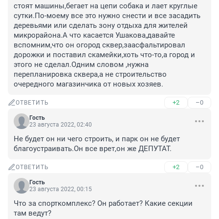
стоят машины,бегает на цепи собака и лает круглые 
сутки.По-моему все это нужно снести и все засадить 
деревьями или сделать зону отдыха для жителей 
микрорайона.А что касается Ушакова,давайте 
вспомним,что он огород сквер,заасфальтировал 
дорожки и поставил скамейки,хоть что-то,а город и 
этого не сделал.Одним словом ,нужна 
перепланировка сквера,а не строительство 
очередного магазинчика от новых хозяев.
+2
–0
ОТВЕТИТЬ
Гость
23 августа 2022, 02:40
Не будет он ни чего строить, и парк он не будет 
благоустраивать.Он все врет,он же ДЕПУТАТ.
+2
–0
ОТВЕТИТЬ
Гость
23 августа 2022, 00:15
Что за спорткомплекс? Он работает? Какие секции 
там ведут?