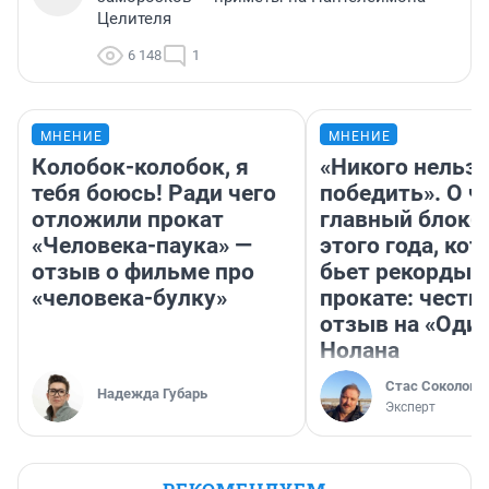
Целителя
6 148
1
МНЕНИЕ
МНЕНИЕ
Колобок-колобок, я
«Никого нельз
тебя боюсь! Ради чего
победить». О ч
отложили прокат
главный блокб
«Человека-паука» —
этого года, ко
отзыв о фильме про
бьет рекорды 
«человека-булку»
прокате: честн
отзыв на «Оди
Нолана
Стас Соколов
Надежда Губарь
Эксперт