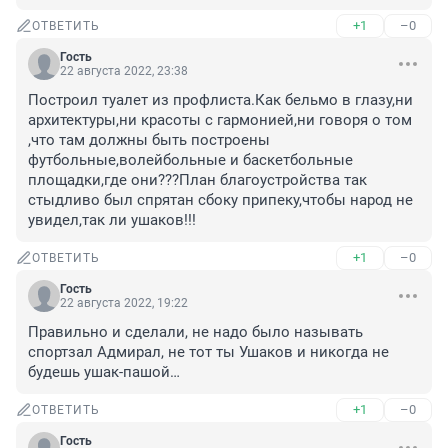
+1
–0
ОТВЕТИТЬ
Гость
22 августа 2022, 23:38
Построил туалет из профлиста.Как бельмо в глазу,ни 
архитектуры,ни красоты с гармонией,ни говоря о том 
,что там должны быть построены 
футбольные,волейбольные и баскетбольные 
площадки,где они???План благоустройства так 
стыдливо был спрятан сбоку припеку,чтобы народ не 
увидел,так ли ушаков!!!
+1
–0
ОТВЕТИТЬ
Гость
22 августа 2022, 19:22
Правильно и сделали, не надо было называть 
спортзал Адмирал, не тот ты Ушаков и никогда не 
будешь ушак-пашой…
+1
–0
ОТВЕТИТЬ
Гость