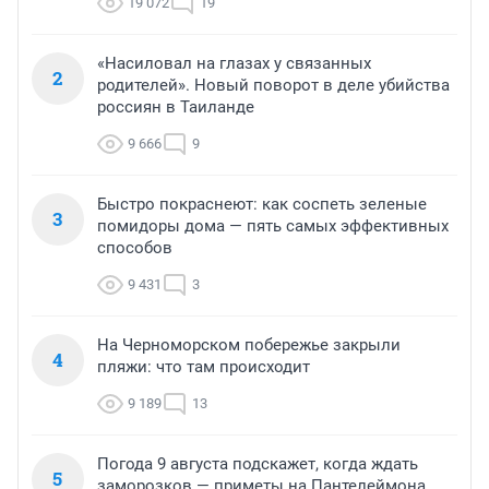
19 072
19
«Насиловал на глазах у связанных
2
родителей». Новый поворот в деле убийства
россиян в Таиланде
9 666
9
Быстро покраснеют: как соспеть зеленые
3
помидоры дома — пять самых эффективных
способов
9 431
3
На Черноморском побережье закрыли
4
пляжи: что там происходит
9 189
13
Погода 9 августа подскажет, когда ждать
5
заморозков — приметы на Пантелеймона