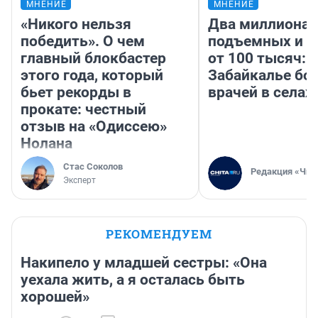
МНЕНИЕ
МНЕНИЕ
«Никого нельзя
Два миллиона
победить». О чем
подъемных и з
главный блокбастер
от 100 тысяч: 
этого года, который
Забайкалье бор
бьет рекорды в
врачей в селах
прокате: честный
отзыв на «Одиссею»
Нолана
Стас Соколов
Редакция «Чит
Эксперт
РЕКОМЕНДУЕМ
Накипело у младшей сестры: «Она
уехала жить, а я осталась быть
хорошей»